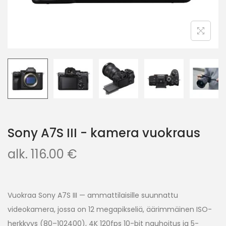
Sony A7S III - kamera vuokraus
alk.
116.00
€
Vuokraa Sony A7S III — ammattilaisille suunnattu
videokamera, jossa on 12 megapikseliä, äärimmäinen ISO-
herkkyys (80–102400), 4K 120fps 10-bit nauhoitus ja 5-