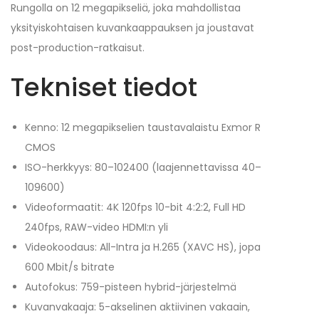
Rungolla on 12 megapikseliä, joka mahdollistaa
yksityiskohtaisen kuvankaappauksen ja joustavat
post-production-ratkaisut.
Tekniset tiedot
Kenno: 12 megapikselien taustavalaistu Exmor R
CMOS
ISO-herkkyys: 80–102400 (laajennettavissa 40–
109600)
Videoformaatit: 4K 120fps 10-bit 4:2:2, Full HD
240fps, RAW-video HDMI:n yli
Videokoodaus: All-Intra ja H.265 (XAVC HS), jopa
600 Mbit/s bitrate
Autofokus: 759-pisteen hybrid-järjestelmä
Kuvanvakaaja: 5-akselinen aktiivinen vakaain,