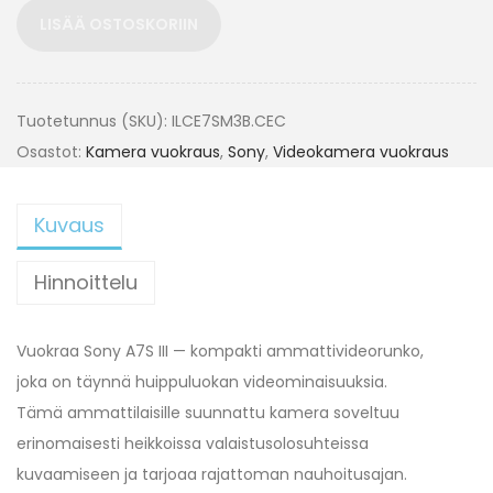
LISÄÄ OSTOSKORIIN
Tuotetunnus (SKU):
ILCE7SM3B.CEC
Osastot:
Kamera vuokraus
,
Sony
,
Videokamera vuokraus
Kuvaus
Hinnoittelu
Vuokraa Sony A7S III — kompakti ammattivideorunko,
joka on täynnä huippuluokan videominaisuuksia.
Tämä ammattilaisille suunnattu kamera soveltuu
erinomaisesti heikkoissa valaistusolosuhteissa
kuvaamiseen ja tarjoaa rajattoman nauhoitusajan.