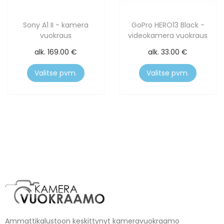
Sony A1 II - kamera
GoPro HERO13 Black -
vuokraus
videokamera vuokraus
alk.
169.00
€
alk.
33.00
€
Valitse pvm.
Valitse pvm.
Ammattikalustoon keskittynyt kameravuokraamo