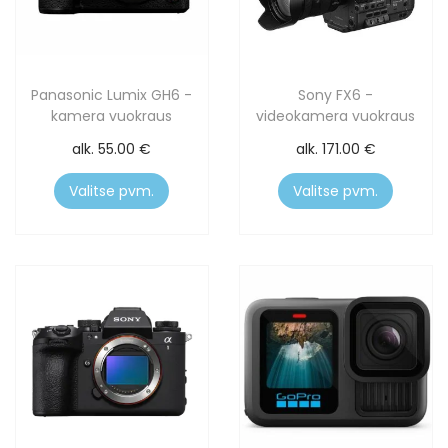
Panasonic Lumix GH6 -
Sony FX6 -
kamera vuokraus
videokamera vuokraus
alk.
55.00
€
alk.
171.00
€
Valitse pvm.
Valitse pvm.