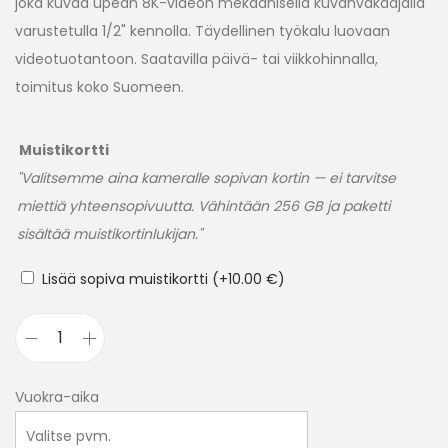
joka kuvaa upean 8K-videon mekaanisella kuvanvakaajalla
varustetulla 1/2" kennolla. Täydellinen työkalu luovaan
videotuotantoon. Saatavilla päivä- tai viikkohinnalla,
toimitus koko Suomeen.
Muistikortti
"Valitsemme aina kameralle sopivan kortin — ei tarvitse
miettiä yhteensopivuutta. Vähintään 256 GB ja paketti
sisältää muistikortinlukijan."
Lisää sopiva muistikortti
(+
10.00
€
)
Vuokra-aika