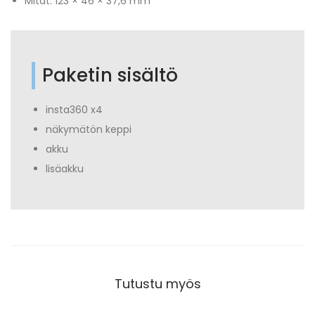
Mitat: 123 × 46 × 37,6 mm
Paketin sisältö
insta360 x4
näkymätön keppi
akku
lisäakku
Tutustu myös