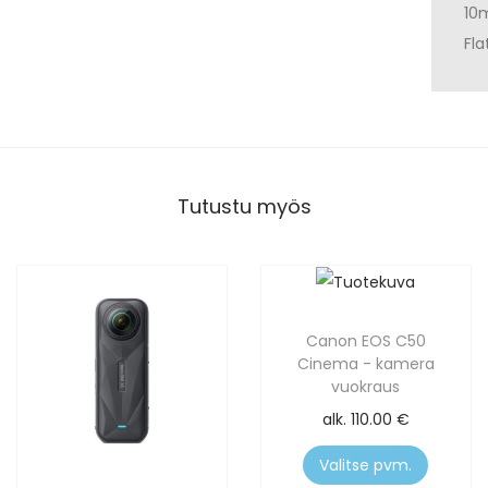
10
Fla
Tutustu myös
Canon EOS C50
Cinema - kamera
vuokraus
alk.
110.00
€
Valitse pvm.