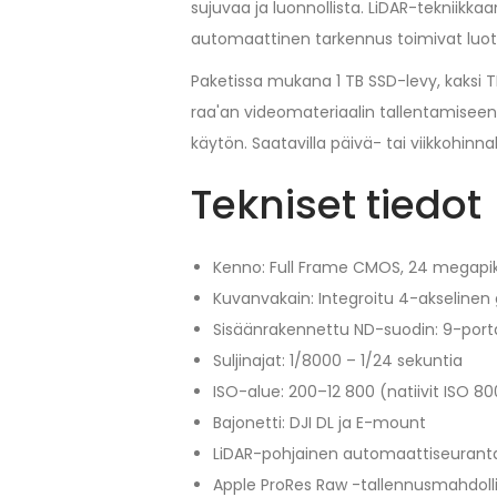
sujuvaa ja luonnollista. LiDAR-tekniikk
automaattinen tarkennus toimivat luote
Paketissa mukana 1 TB SSD-levy, kaksi T
raa'an videomateriaalin tallentamisee
käytön. Saatavilla päivä- tai viikkohinn
Tekniset tiedot
Kenno: Full Frame CMOS, 24 megapik
Kuvanvakain: Integroitu 4-akselinen
Sisäänrakennettu ND-suodin: 9-port
Suljinajat: 1/8000 – 1/24 sekuntia
ISO-alue: 200–12 800 (natiivit ISO 80
Bajonetti: DJI DL ja E-mount
LiDAR-pohjainen automaattiseurant
Apple ProRes Raw -tallennusmahdoll