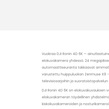
Vuokraa DJI Ronin 4D 6K — ainutlaatuine
elokuvakamera yhdessä. 24 megapikseli
automaattiseuranta takkaavat ammatti
varustettu huippuluokan Zenmuse X9 -k
televisiosarjoihin ja suoratoistopalvelun
DJI Ronin 4D 6K on elokuvakuvauksen va
elokuvakameran täydellinen yhdistelmä 
kiskokuvakameroiden ja nosturikameroid