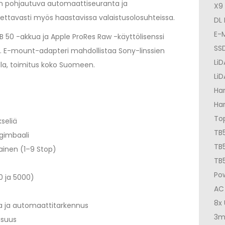
aan pohjautuva automaattiseuranta ja
X9
ttavasti myös haastavissa valaistusolosuhteissa.
DL
E-
B 50 -akkua ja Apple ProRes Raw -käyttölisenssi
SSD
n. E-mount-adapteri mahdollistaa Sony-linssien
LiD
alla, toimitus koko Suomeen.
Li
Han
Han
To
seliä
TB
 gimbaali
TB
ainen (1–9 Stop)
TB5
Po
0 ja 5000)
AC
8x
a ja automaattitarkennus
3m
isuus