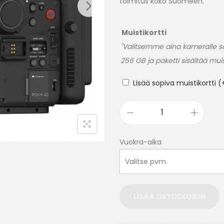
toimitus koko Suomeen.
Muistikortti
"Valitsemme aina kameralle so
256 GB ja paketti sisältää muist
Lisää sopiva muistikortti
(
Vuokra-aika
LISÄÄ OSTOSKORIIN