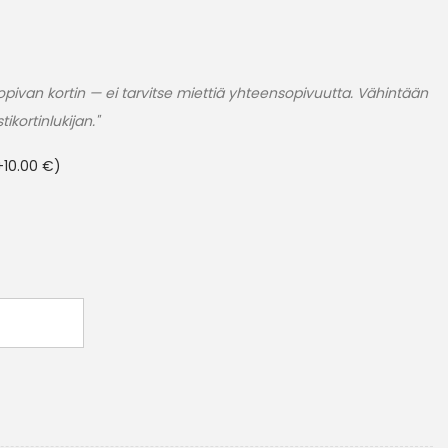
pivan kortin — ei tarvitse miettiä yhteensopivuutta. Vähintään
ikortinlukijan."
+
10.00
€
)