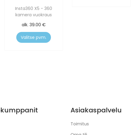
Insta360 X5 - 360
kamera vuokraus
alk.
39.00
€
Valitse pvm.
ökumppanit
Asiakaspalvelu
Toimitus
Oma tili