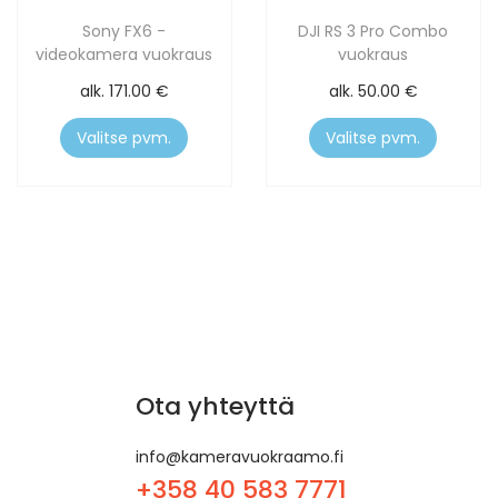
Sony FX6 -
DJI RS 3 Pro Combo
videokamera vuokraus
vuokraus
alk.
171.00
€
alk.
50.00
€
Valitse pvm.
Valitse pvm.
Ota yhteyttä
info@kameravuokraamo.fi
+358 40 583 7771