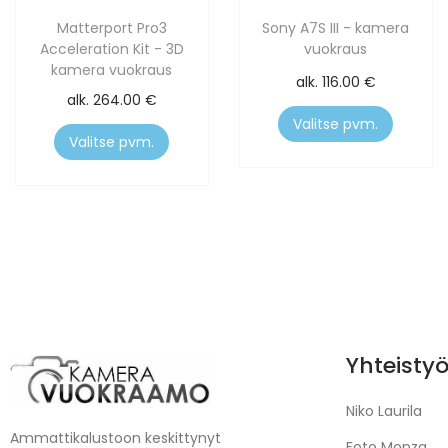
Matterport Pro3
Sony A7S III - kamera
Acceleration Kit - 3D
vuokraus
kamera vuokraus
alk.
116.00
€
alk.
264.00
€
Valitse pvm.
Valitse pvm.
Yhteisty
Niko Laurila
Ammattikalustoon keskittynyt
Foto Monza