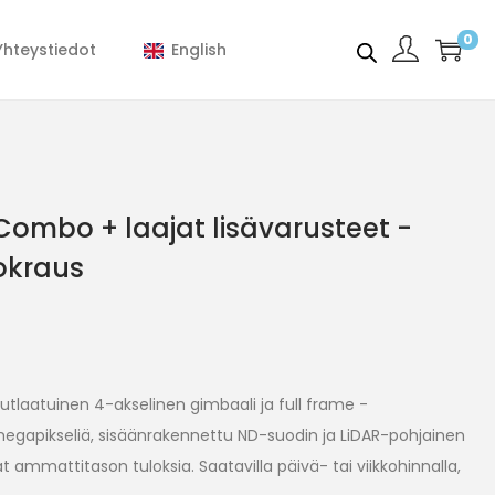
0
Yhteystiedot
English
Combo + laajat lisävarusteet -
okraus
utlaatuinen 4-akselinen gimbaali ja full frame -
gapikseliä, sisäänrakennettu ND-suodin ja LiDAR-pohjainen
ammattitason tuloksia. Saatavilla päivä- tai viikkohinnalla,