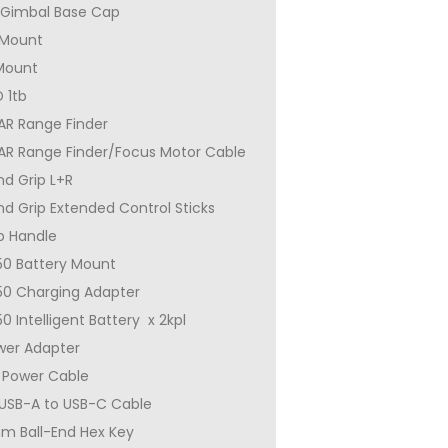
 Gimbal Base Cap
 Mount
Mount
 1tb
AR Range Finder
DAR Range Finder/Focus Motor Cable
d Grip L+R
d Grip Extended Control Sticks
p Handle
50 Battery Mount
50 Charging Adapter
0 Intelligent Battery x 2kpl
wer Adapter
 Power Cable
 USB-A to USB-C Cable
m Ball-End Hex Key