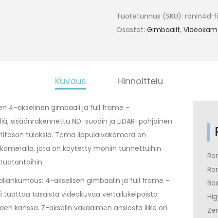
Tuotetunnus (SKU):
ronin4d-li
Osastot:
Gimbaalit
,
Videokam
Kuvaus
Hinnoittelu
n 4-akselinen gimbaali ja full frame -
ä, sisäänrakennettu ND-suodin ja LiDAR-pohjainen
tason tuloksia. Tämä lippulaivakamera on
ameralla, jota on käytetty moniin tunnettuihin
Ron
 tuotantoihin.
Ro
llankumous: 4-akselisen gimbaalin ja full frame -
Bas
tuottaa tasaista videokuvaa vertailukelpoista
Hig
en kanssa. Z-akselin vakaaimen ansiosta liike on
Ze