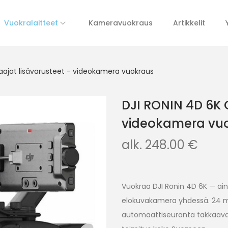
Vuokralaitteet
Kameravuokraus
Artikkelit
aajat lisävarusteet - videokamera vuokraus
DJI RONIN 4D 6K 
videokamera vu
alk.
248.00
€
Vuokraa DJI Ronin 4D 6K — ain
elokuvakamera yhdessä. 24 me
automaattiseuranta takkaavat 