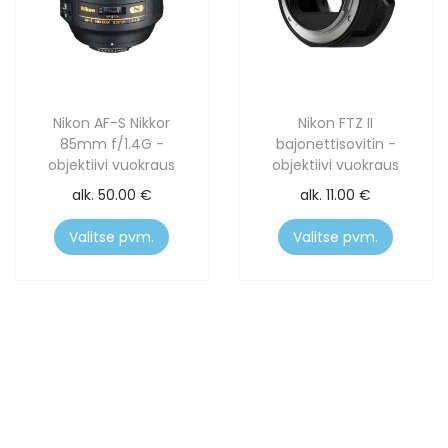
Nikon AF-S Nikkor
Nikon FTZ II
85mm f/1.4G -
bajonettisovitin -
objektiivi vuokraus
objektiivi vuokraus
alk.
50.00
€
alk.
11.00
€
Valitse pvm.
Valitse pvm.