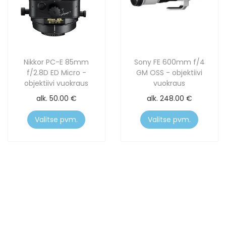
Nikkor PC-E 85mm
Sony FE 600mm f/4
f/2.8D ED Micro -
GM OSS - objektiivi
objektiivi vuokraus
vuokraus
alk.
50.00
€
alk.
248.00
€
Valitse pvm.
Valitse pvm.