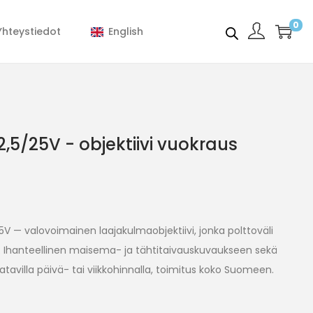
0
Yhteystiedot
English
,5/25V - objektiivi vuokraus
V — valovoimainen laajakulmaobjektiivi, jonka polttoväli
 Ihanteellinen maisema- ja tähtitaivauskuvaukseen sekä
atavilla päivä- tai viikkohinnalla, toimitus koko Suomeen.