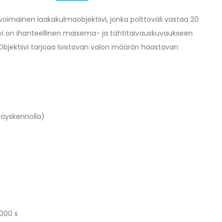
oimainen laakakulmaobjektiivi, jonka polttoväli vastaa 20
vi on ihanteellinen maisema- ja tähtitaivauskuvaukseen
. Objektiivi tarjoaa loistavan valon määrän haastavan
täyskennolla)
4000 s