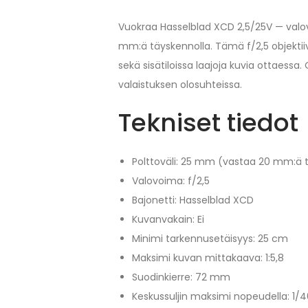
Vuokraa Hasselblad XCD 2,5/25V — valov
mm:ä täyskennolla. Tämä f/2,5 objektii
sekä sisätiloissa laajoja kuvia ottaessa
valaistuksen olosuhteissa.
Tekniset tiedot
Polttoväli: 25 mm (vastaa 20 mm:ä 
Valovoima: f/2,5
Bajonetti: Hasselblad XCD
Kuvanvakain: Ei
Minimi tarkennusetäisyys: 25 cm
Maksimi kuvan mittakaava: 1:5,8
Suodinkierre: 72 mm
Keskussuljin maksimi nopeudella: 1/