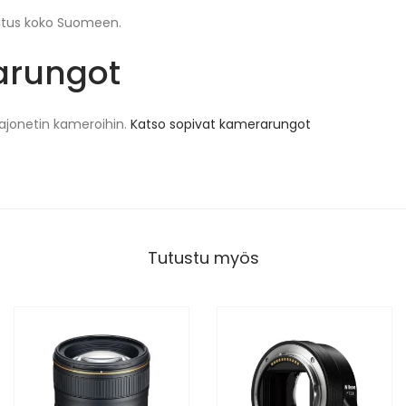
imitus koko Suomeen.
arungot
bajonetin kameroihin.
Katso sopivat kamerarungot
Tutustu myös