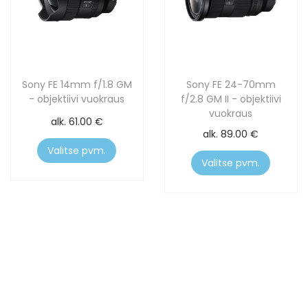
Sony FE 14mm f/1.8 GM
Sony FE 24-70mm
- objektiivi vuokraus
f/2.8 GM II - objektiivi
vuokraus
alk.
61.00
€
alk.
89.00
€
Valitse pvm.
Valitse pvm.