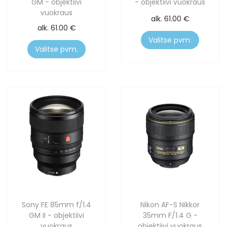
GM - objektiivi
- objektiivi vuokraus
vuokraus
alk.
61.00
€
alk.
61.00
€
Valitse pvm.
Valitse pvm.
Sony FE 85mm f/1.4
Nikon AF-S Nikkor
GM II - objektiivi
35mm F/1.4 G -
vuokraus
objektiivi vuokraus