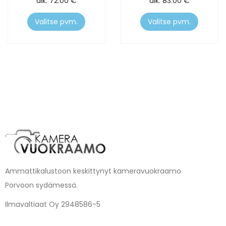
alk.
72.00
€
alk.
83.00
€
Valitse pvm.
Valitse pvm.
Ammattikalustoon keskittynyt kameravuokraamo
Porvoon sydämessä.
Ilmavaltiaat Oy 2948586-5