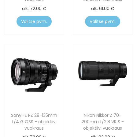
alk.
72.00
€
alk.
61.00
€
Valitse pvm.
Valitse pvm.
Sony FE PZ 28-135mm
Nikon Nikkor Z 70-
f/4 G OSS - objektiivi
200mm f/2.8 VR S -
vuokraus
objektiivi vuokraus