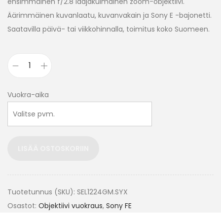
ensimmäinen f/2.8 laajakulmainen zoom-objektiivi.
Äärimmäinen kuvanlaatu, kuvanvakain ja Sony E -bajonetti.
Saatavilla päivä- tai viikkohinnalla, toimitus koko Suomeen.
Vuokra-aika
LISÄÄ OSTOSKORIIN
Tuotetunnus (SKU):
SEL1224GM.SYX
Osastot:
Objektiivi vuokraus
,
Sony FE