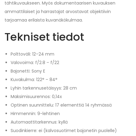
tähtikuvaukseen. Myös dokumentaarisen kuvauksen
ammattilaiset ja harrastajat arvostavat objektiivin
tarjoamaa erilaista kuvanäkökulmaa.
Tekniset tiedot
Polttoväli: 12–24 mm
Valovoima: f/2.8 – f/22
Bajonetti: Sony E
Kuvakulma: 122° – 84°
Lyhin tarkennusetäisyys: 28 cm
Maksimisuurennos: 0,14x
Optinen suunnittelu: 17 elementtiä 14 ryhmässä
Himmennin: 9-lehtinen
Automaattitarkennus: kyllä
Suodinkierre: ei (kalvosuotimet bajonetin puolelle)