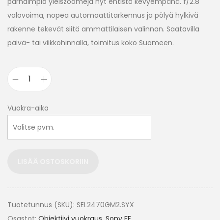
parhaimpia yleiszoomeja nyt entistä kevyempänä. f/2.8
valovoima, nopea automaattitarkennus ja pölyä hylkivä
rakenne tekevät siitä ammattilaisen valinnan. Saatavilla
päivä- tai viikkohinnalla, toimitus koko Suomeen.
Vuokra-aika
LISÄÄ OSTOSKORIIN
Tuotetunnus (SKU):
SEL2470GM2.SYX
Osastot:
Objektiivi vuokraus
,
Sony FE