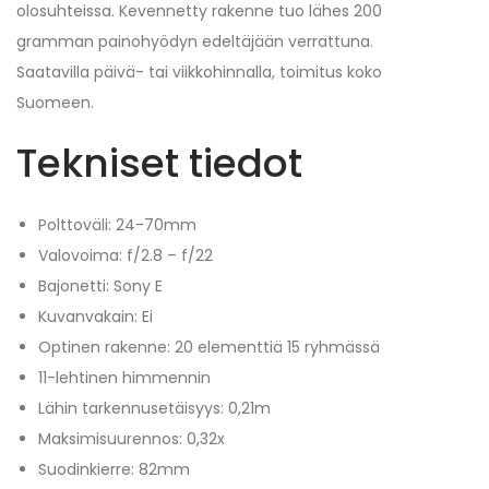
olosuhteissa. Kevennetty rakenne tuo lähes 200
gramman painohyödyn edeltäjään verrattuna.
Saatavilla päivä- tai viikkohinnalla, toimitus koko
Suomeen.
Tekniset tiedot
Polttoväli: 24-70mm
Valovoima: f/2.8 – f/22
Bajonetti: Sony E
Kuvanvakain: Ei
Optinen rakenne: 20 elementtiä 15 ryhmässä
11-lehtinen himmennin
Lähin tarkennusetäisyys: 0,21m
Maksimisuurennos: 0,32x
Suodinkierre: 82mm