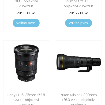
GM - objektiivi
24mm f/2.8 S -
vuokraus
objektiivi vuokraus
alk.
61.00
€
alk.
72.00
€
Valitse pvm.
Valitse pvm.
Sony FE 16-35mm f/2.8
Nikon Nikkor Z 800mm
GM II - objektiivi
f/6.3 VR S - objektiivi
vuokraus
vuokraus