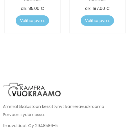
alk.
85.00
€
alk.
187.00
€
Valitse pvm.
Valitse pvm.
Ammattikalustoon keskittynyt kameravuokraamo
Porvoon sydämessä.
Ilmavaltiaat Oy 2948586-5