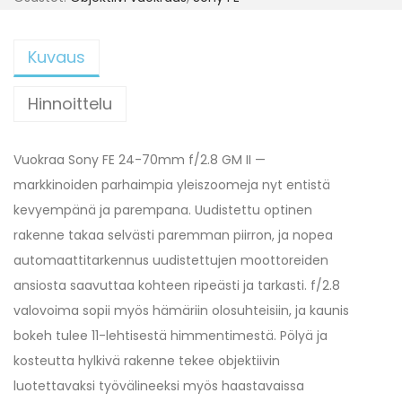
Kuvaus
Hinnoittelu
Vuokraa Sony FE 24-70mm f/2.8 GM II —
markkinoiden parhaimpia yleiszoomeja nyt entistä
kevyempänä ja parempana. Uudistettu optinen
rakenne takaa selvästi paremman piirron, ja nopea
automaattitarkennus uudistettujen moottoreiden
ansiosta saavuttaa kohteen ripeästi ja tarkasti. f/2.8
valovoima sopii myös hämäriin olosuhteisiin, ja kaunis
bokeh tulee 11-lehtisestä himmentimestä. Pölyä ja
kosteutta hylkivä rakenne tekee objektiivin
luotettavaksi työvälineeksi myös haastavaissa