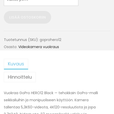
LISÄÄ OSTOSKORIIN
Tuotetunnus (SKU):
goprohero12
Osasto:
Videokamera vuokraus
Kuvaus
Hinnoittelu
Vuokraa GoPro HERO12 Black — tehokkain GoPro-malli
seikkailuihin ja monipuoliseen käyttöön. Kamera
tallentaa 5,3K60-videota, 4K120-resoluutiota ja jopa