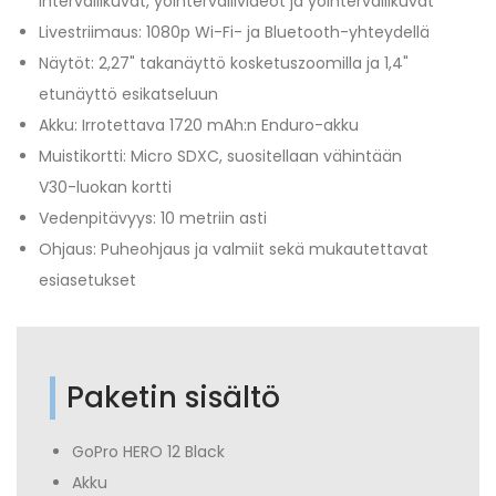
intervallikuvat, yöintervallivideot ja yöintervallikuvat
Livestriimaus: 1080p Wi-Fi- ja Bluetooth-yhteydellä
Näytöt: 2,27" takanäyttö kosketuszoomilla ja 1,4"
etunäyttö esikatseluun
Akku: Irrotettava 1720 mAh:n Enduro-akku
Muistikortti: Micro SDXC, suositellaan vähintään
V30-luokan kortti
Vedenpitävyys: 10 metriin asti
Ohjaus: Puheohjaus ja valmiit sekä mukautettavat
esiasetukset
Paketin sisältö
GoPro HERO 12 Black
Akku