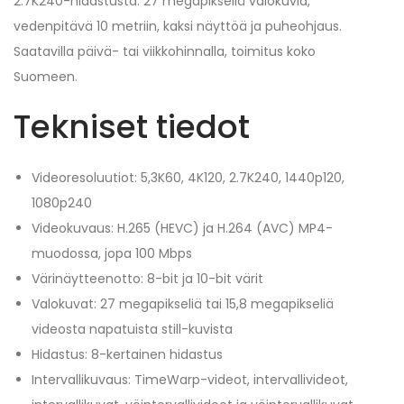
2.7K240-hidastusta. 27 megapikseliä valokuvia,
vedenpitävä 10 metriin, kaksi näyttöä ja puheohjaus.
Saatavilla päivä- tai viikkohinnalla, toimitus koko
Suomeen.
Tekniset tiedot
Videoresoluutiot: 5,3K60, 4K120, 2.7K240, 1440p120,
1080p240
Videokuvaus: H.265 (HEVC) ja H.264 (AVC) MP4-
muodossa, jopa 100 Mbps
Värinäytteenotto: 8-bit ja 10-bit värit
Valokuvat: 27 megapikseliä tai 15,8 megapikseliä
videosta napatuista still-kuvista
Hidastus: 8-kertainen hidastus
Intervallikuvaus: TimeWarp-videot, intervallivideot,