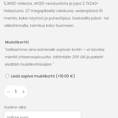
5,3K60-videota, 4K120-resoluutiota ja jopa 2.7K240-
hidastusta. 27 megapikseliä valokuvia, vedenpitävä 10
metriin, kaksi näyttöä ja puheohjaus. Saatavilla päivä- tai
viikkohinnalla, toimitus koko Suomeen.
Muistikortti
"Valitsemme aina kameralle sopivan kortin — ei tarvitse
miettiä yhteensopivuutta. Vähintään 256 GB ja paketti
sisältää muistikortinlukijan."
Lisää sopiva muistikortti
(+
10.00
€
)
Vuokra-aika