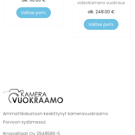
alk.
110.00
€
videokamera vuokraus
alk.
248.00
€
Valitse pvm.
Valitse pvm.
Ammattikalustoon keskittynyt kameravuokraamo
Porvoon sydämessä.
Ilmavaltiaat Oy 2948586-5