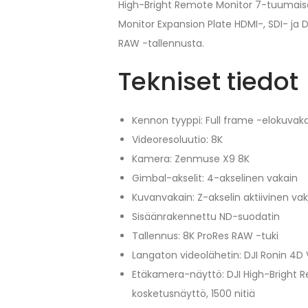
High-Bright Remote Monitor 7-tuumai
Monitor Expansion Plate HDMI-, SDI- ja 
RAW -tallennusta.
Tekniset tiedot
Kennon tyyppi: Full frame -elokuva
Videoresoluutio: 8K
Kamera: Zenmuse X9 8K
Gimbal-akselit: 4-akselinen vakain
Kuvanvakain: Z-akselin aktiivinen va
Sisäänrakennettu ND-suodatin
Tallennus: 8K ProRes RAW -tuki
Langaton videolähetin: DJI Ronin 4D
Etäkamera-näyttö: DJI High-Bright 
kosketusnäyttö, 1500 nitiä