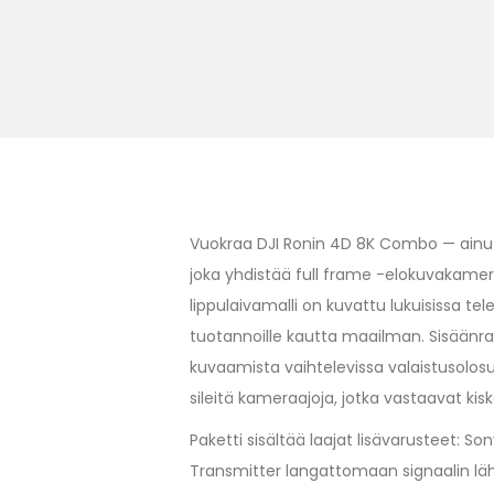
Vuokraa DJI Ronin 4D 8K Combo — ainu
joka yhdistää full frame -elokuvakam
lippulaivamalli on kuvattu lukuisissa tel
tuotannoille kautta maailman. Sisäänr
kuvaamista vaihtelevissa valaistusolosuh
sileitä kameraajoja, jotka vastaavat kiskoi
Paketti sisältää laajat lisävarusteet: 
Transmitter langattomaan signaalin läh