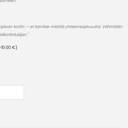
 Suomeen.
pivan kortin — ei tarvitse miettiä yhteensopivuutta. Vähintään
ikortinlukijan."
+
10.00
€
)