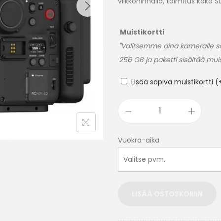
viikkohinnalla, toimitus koko
Muistikortti
"Valitsemme aina kameralle so
256 GB ja paketti sisältää muist
Lisää sopiva muistikortti
(
Vuokra-aika
LISÄÄ OSTOSKORIIN