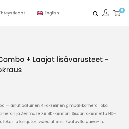
0
Yhteystiedot
English
Combo + Laajat lisävarusteet -
okraus
bo — ainutlaatuinen 4-akselinen gimbal-kamera, joka
akameran ja Zenmuse X9 8K-kennon. Sisäänrakennettu ND-
fokus ja langaton videolähetin. Saatavilla päivä- tai