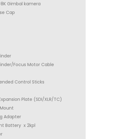
8K Gimbal kamera
ase Cap
inder
Finder/Focus Motor Cable
R
ended Control Sticks
Expansion Plate (SDI/XLR/TC)
 Mount
g Adapter
nt Battery x 2kpl
er