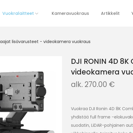
Vuokralaitteet
Kameravuokraus
Artikkelit
aajat lisävarusteet - videokamera vuokraus
DJI RONIN 4D 8K 
videokamera vu
alk.
270.00
€
Vuokraa DJI Ronin 4D 8K Com
yhdistää full frame -elokuv
suodatin, LiDAR-pohjainen auto