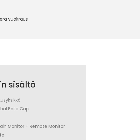
era vuokraus
n sisältö
kusyksikkö
bal Base Cap
Main Monitor + Remote Monitor
te