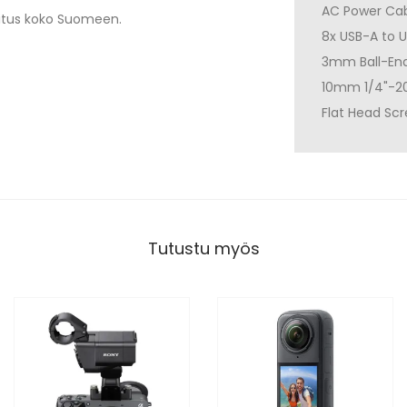
AC Power Ca
imitus koko Suomeen.
8x USB-A to 
3mm Ball-End
10mm 1/4"-2
Flat Head Scr
Tutustu myös