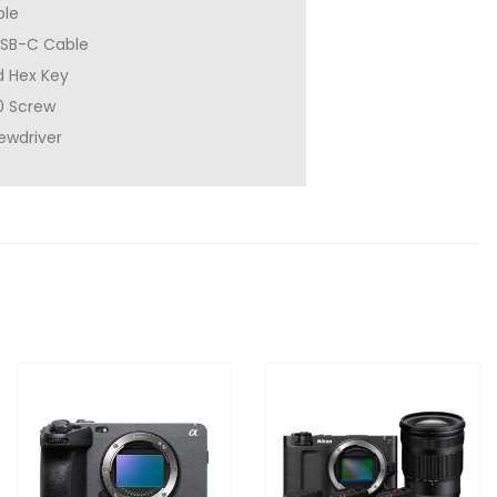
ble
USB-C Cable
 Hex Key
0 Screw
ewdriver