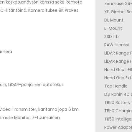
sen kosketusnäytön kanssa sekä Remote
Zenmuse X9-
DC-liitäntöinä. Kamera tukee 8K ProRes
X9 Gimbal B
DL Mount
E-Mount
SSD 1tb
RAW lisenssi
kamera
LiDAR Range F
LiDAR Range 
Hand Grip L+
Hand Grip Ext
kain, LiDAR-pohjainen autofokus
Top Handle
DJI Ronin 4D 
TB50 Battery
 Video Transmitter, kantama jopa 6 km
TB50 Chargin
Remote Monitor, 7-tuumainen
TB50 Intellige
Power Adapt