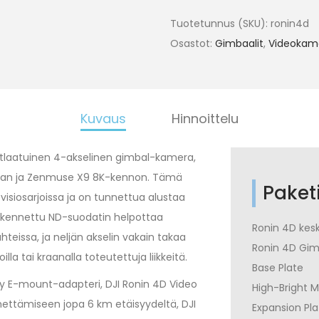
Tuotetunnus (SKU):
ronin4d
Osastot:
Gimbaalit
,
Videokam
Kuvaus
Hinnoittelu
tlaatuinen 4-akselinen gimbal-kamera,
eran ja Zenmuse X9 8K-kennon. Tämä
Paketi
evisiosarjoissa ja on tunnettua alustaa
akennettu ND-suodatin helpottaa
Ronin 4D kes
teissa, ja neljän akselin vakain takaa
Ronin 4D Gim
lla tai kraanalla toteutettuja liikkeitä.
Base Plate
Sony E-mount-adapteri, DJI Ronin 4D Video
High-Bright 
ettämiseen jopa 6 km etäisyydeltä, DJI
Expansion Pla