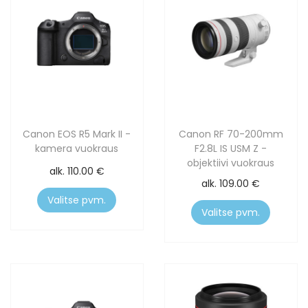
Canon EOS R5 Mark II -
Canon RF 70-200mm
kamera vuokraus
F2.8L IS USM Z -
objektiivi vuokraus
alk.
110.00
€
alk.
109.00
€
Valitse pvm.
Valitse pvm.