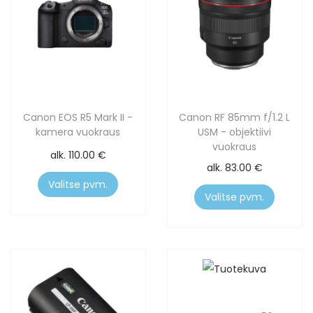
Canon EOS R5 Mark II -
Canon RF 85mm f/1.2 L
kamera vuokraus
USM - objektiivi
vuokraus
alk.
110.00
€
alk.
83.00
€
Valitse pvm.
Valitse pvm.