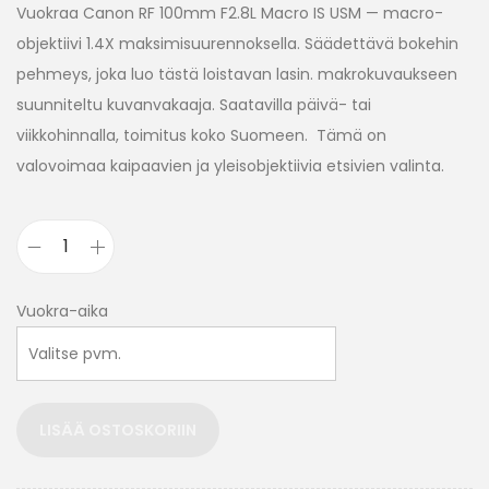
Vuokraa Canon RF 100mm F2.8L Macro IS USM — macro-
objektiivi 1.4X maksimisuurennoksella. Säädettävä bokehin
pehmeys, joka luo tästä loistavan lasin. makrokuvaukseen
suunniteltu kuvanvakaaja. Saatavilla päivä- tai
viikkohinnalla, toimitus koko Suomeen. Tämä on
valovoimaa kaipaavien ja yleisobjektiivia etsivien valinta.
Vuokra-aika
LISÄÄ OSTOSKORIIN