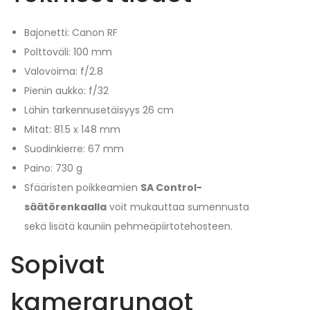
Bajonetti: Canon RF
Polttoväli: 100 mm
Valovoima: f/2.8
Pienin aukko: f/32
Lähin tarkennusetäisyys 26 cm
Mitat: 81.5 x 148 mm
Suodinkierre: 67 mm
Paino: 730 g
Sfääristen poikkeamien
SA Control-
säätörenkaalla
voit mukauttaa sumennusta
sekä lisätä kauniin pehmeäpiirtotehosteen.
Sopivat
kamerarungot