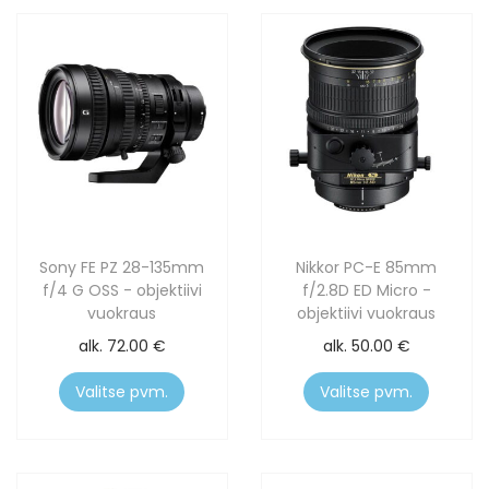
Sony FE PZ 28-135mm
Nikkor PC-E 85mm
f/4 G OSS - objektiivi
f/2.8D ED Micro -
vuokraus
objektiivi vuokraus
alk.
72.00
€
alk.
50.00
€
Valitse pvm.
Valitse pvm.