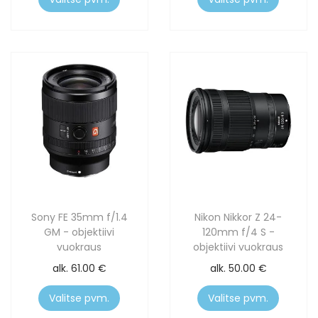
Sony FE 35mm f/1.4
Nikon Nikkor Z 24-
GM - objektiivi
120mm f/4 S -
vuokraus
objektiivi vuokraus
alk.
61.00
€
alk.
50.00
€
Valitse pvm.
Valitse pvm.