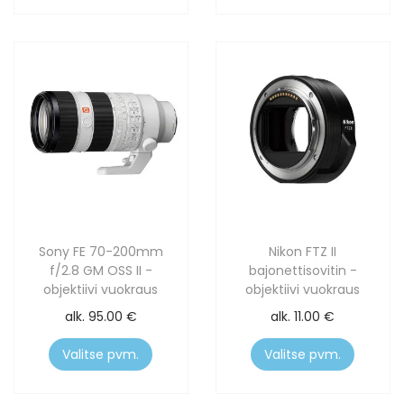
Sony FE 70-200mm
Nikon FTZ II
f/2.8 GM OSS II -
bajonettisovitin -
objektiivi vuokraus
objektiivi vuokraus
alk.
95.00
€
alk.
11.00
€
Valitse pvm.
Valitse pvm.