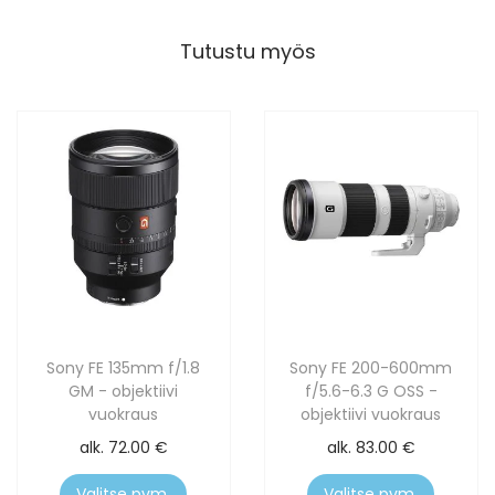
Tutustu myös
Sony FE 135mm f/1.8
Sony FE 200-600mm
GM - objektiivi
f/5.6-6.3 G OSS -
vuokraus
objektiivi vuokraus
alk.
72.00
€
alk.
83.00
€
Valitse pvm.
Valitse pvm.