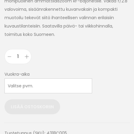
monipuolinen ammattilaiszoom RF-bajonetille. Vakaa f/2.8
valovoima, sisäänrakennettu kuvanvakain ja kompakti
muotoilu tekevät siitä ihanteellisen valinnan erilaisiin
kuvaustilanteisiin. Saatavilla päivä- tai viikkohinnalla,
toimitus koko Suomeen.
Vuokra-aika
LISÄÄ OSTOSKORIIN
Tuotetunnus (SKU):
4318C005