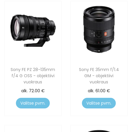
Sony FE PZ 28-135mm
Sony FE 35mm f/1.4
f/4 G OSS - objektiivi
GM - objektiivi
vuokraus
vuokraus
alk.
72.00
€
alk.
61.00
€
Valitse pvm.
Valitse pvm.