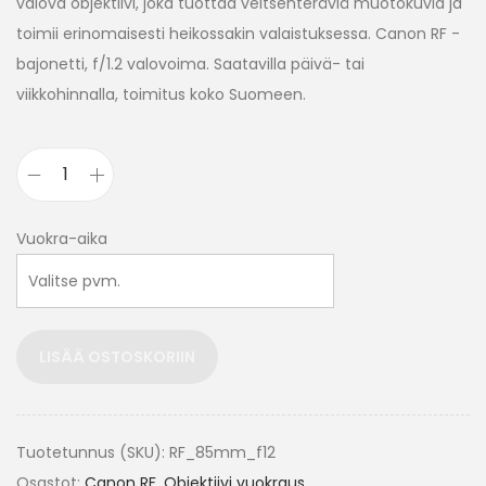
valova objektiivi, joka tuottaa veitsenteräviä muotokuvia ja
toimii erinomaisesti heikossakin valaistuksessa. Canon RF -
bajonetti, f/1.2 valovoima. Saatavilla päivä- tai
viikkohinnalla, toimitus koko Suomeen.
Vuokra-aika
LISÄÄ OSTOSKORIIN
Tuotetunnus (SKU):
RF_85mm_f12
Osastot:
Canon RF
,
Objektiivi vuokraus