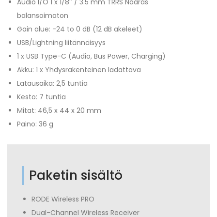
Audio I/O 1 x 1/8″ / 3.5 mm TRRS Naaras
balansoimaton
Gain alue: -24 to 0 dB (12 dB akeleet)
USB/Lightning liitännäisyys
1 x USB Type-C (Audio, Bus Power, Charging)
Akku: 1 x Yhdysrakenteinen ladattava
Latausaika: 2,5 tuntia
Kesto: 7 tuntia
Mitat: 46,5 x 44 x 20 mm
Paino: 36 g
Paketin sisältö
RODE Wireless PRO
Dual-Channel Wireless Receiver