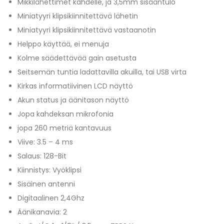
Mikkilähettimet kahdelle, ja 3,5mm sisääntulo
Miniatyyri klipsikiinnitettävä lähetin
Miniatyyri klipsikiinnitettävä vastaanotin
Helppo käyttää, ei menuja
Kolme säädettävää gain asetusta
Seitsemän tuntia ladattavilla akuilla, tai USB virta
Kirkas informatiivinen LCD näyttö
Akun status ja äänitason näyttö
Jopa kahdeksan mikrofonia
jopa 260 metriä kantavuus
Viive: 3.5 – 4 ms
Salaus: 128-Bit
Kiinnistys: Vyöklipsi
Sisäinen antenni
Digitaalinen 2,4Ghz
Äänikanavia: 2