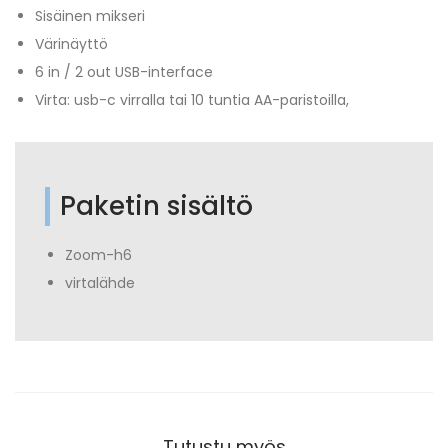
Sisäinen mikseri
Värinäyttö
6 in / 2 out USB-interface
Virta: usb-c virralla tai 10 tuntia AA-paristoilla,
Paketin sisältö
Zoom-h6
virtalähde
Tutustu myös