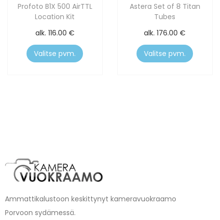
Profoto B1X 500 AirTTL
Astera Set of 8 Titan
Location Kit
Tubes
alk.
116.00
€
alk.
176.00
€
Valitse pvm.
Valitse pvm.
Ammattikalustoon keskittynyt kameravuokraamo
Porvoon sydämessä.