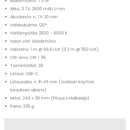
Makismiteho: 7.5 W
Akku: 3.7V, 2600 mAh Li-ion
Akunkesto: n. 1 h 30 min
Valaisukulma: 120°
Värilämpötila: 2500 - 9000 K
Valon väri: Säädettävä
Valoteho: 1 m @ 66.8 LUX (0.3 m @ 1150 LUX)
CRI-arvo: CRI > 95
Toimintatilat: 20
Lataus: USB-C
Latausaika: n. 1h 45 min (Voidaan käyttää
latauksen aikana)
Mitat: 240 x 39 mm (Pituus x Halkaisija)
Paino: 235 g