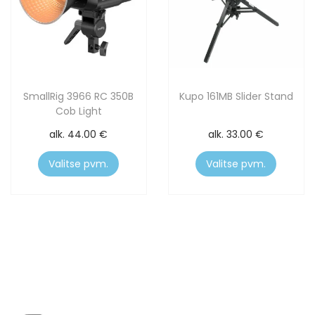
SmallRig 3966 RC 350B
Kupo 161MB Slider Stand
Cob Light
alk.
44.00
€
alk.
33.00
€
Valitse pvm.
Valitse pvm.