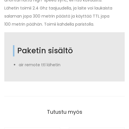
unohtamatta high-speed sync, eli HSS kuvausta.
Lähetin toimii 2.4 Ghz taajuudella, ja laite voi laukaista
salaman jopa 300 metrin päästä ja käyttää TTL jopa
100 metrin päähän. Toimii kahdella paristolla.
Paketin sisältö
air remote ttl lähetin
Tutustu myös