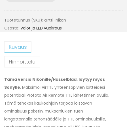
Tuotetunnus (SKU):
airttl-nikon
Osasto:
Valot ja LED vuokraus
Kuvaus
Hinnoittelu
Tämä versio Nikonille/Hasselblad, löytyy myös
Sonylle
. Maksimoi AirTTL yhteensopivien laitteidesi
potentiaali Profoto Air Remote TTL lähettimen avulla.
Tämä tehokas kaukoohjain tarjoaa loistavan
ominaisuus paketin, mukaanlukien tuen
langattomalle tehonsäädölle ja TTL ominaisuuksille,