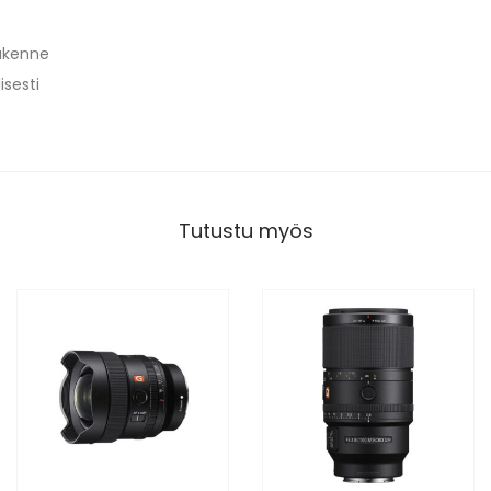
rakenne
isesti
Tutustu myös