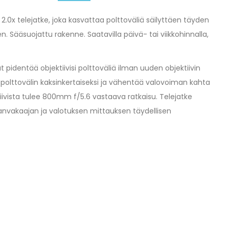
2.0x telejatke, joka kasvattaa polttoväliä säilyttäen täyden
. Sääsuojattu rakenne. Saatavilla päivä- tai viikkohinnalla,
t pidentää objektiivisi polttoväliä ilman uuden objektiivin
 polttovälin kaksinkertaiseksi ja vähentää valovoiman kahta
iivista tulee 800mm f/5.6 vastaava ratkaisu. Telejatke
anvakaajan ja valotuksen mittauksen täydellisen