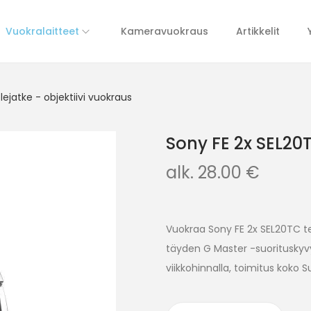
Vuokralaitteet
Kameravuokraus
Artikkelit
ejatke - objektiivi vuokraus
Sony FE 2x SEL20T
alk.
28.00
€
Vuokraa Sony FE 2x SEL20TC tel
täyden G Master -suorituskyvy
viikkohinnalla, toimitus koko