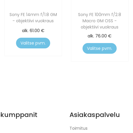
Sony FE 14mm f/1.8 GM
Sony FE 100mm f/2.8
- objektiivi vuokraus
Macro GM OSS -
objektiivi vuokraus
alk.
61.00
€
alk.
76.00
€
Valitse pvm.
Valitse pvm.
ökumppanit
Asiakaspalvelu
Toimitus