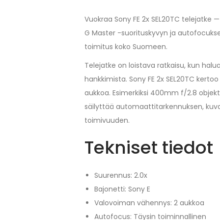
Vuokraa Sony FE 2x SEL20TC telejatke — 
G Master -suorituskyvyn ja autofocuksen
toimitus koko Suomeen.
Telejatke on loistava ratkaisu, kun halua
hankkimista. Sony FE 2x SEL20TC kertoo
aukkoa. Esimerkiksi 400mm f/2.8 objekt
säilyttää automaattitarkennuksen, kuv
toimivuuden.
Tekniset tiedot
Suurennus: 2.0x
Bajonetti: Sony E
Valovoiman vähennys: 2 aukkoa
Autofocus: Täysin toiminnallinen