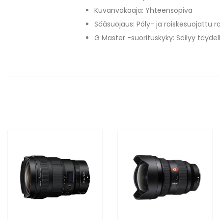
Kuvanvakaaja: Yhteensopiva
Sääsuojaus: Pöly- ja roiskesuojattu 
G Master -suorituskyky: Säilyy täydell