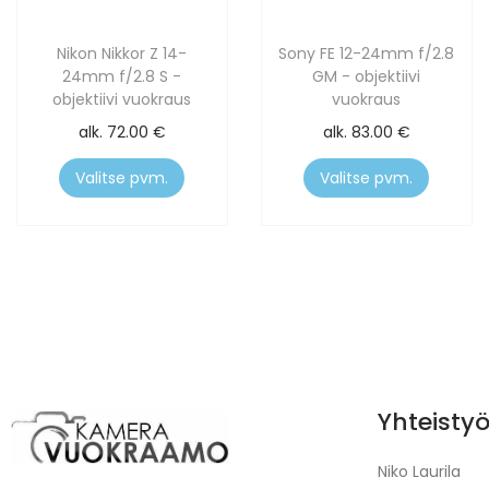
Nikon Nikkor Z 14-
Sony FE 12-24mm f/2.8
24mm f/2.8 S -
GM - objektiivi
objektiivi vuokraus
vuokraus
alk.
72.00
€
alk.
83.00
€
Valitse pvm.
Valitse pvm.
Yhteisty
Niko Laurila