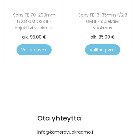
Sony FE 70-200mm
Sony FE 16-35mm f/2.8
f/2.8 GM OSS II -
GM II - objektiivi
objektiivi vuokraus
vuokraus
alk.
95.00
€
alk.
85.00
€
Valitse pvm.
Valitse pvm.
Ota yhteyttä
info@kameravuokraamo.fi