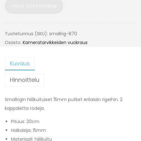
LISÄÄ OSTOSKORIIN
Tuotetunnus (SKU):
smallrig-870
Osasto:
Kameratarvikkeiden vuokraus
Kuvaus
Hinnoittelu
Smallrigin hiilikuituiset 15mm putket erilaisiin rigeihin. 2
kappaletta rodeja.
Pituus: 20cm
Halkaisija: 15mm
Materiaali: hiilikuitu