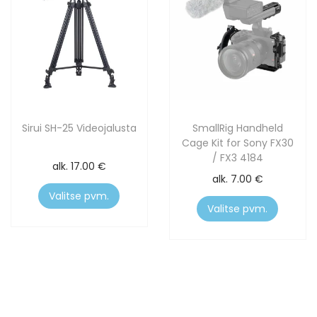
Sirui SH-25 Videojalusta
SmallRig Handheld
Cage Kit for Sony FX30
/ FX3 4184
alk.
17.00
€
alk.
7.00
€
Valitse pvm.
Valitse pvm.