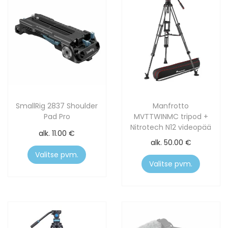
SmallRig 2837 Shoulder
Manfrotto
Pad Pro
MVTTWINMC tripod +
Nitrotech N12 videopää
alk.
11.00
€
alk.
50.00
€
Valitse pvm.
Valitse pvm.