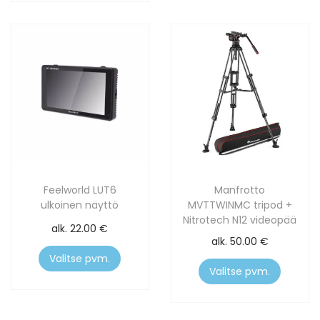
Feelworld LUT6
Manfrotto
ulkoinen näyttö
MVTTWINMC tripod +
Nitrotech N12 videopää
alk.
22.00
€
alk.
50.00
€
Valitse pvm.
Valitse pvm.