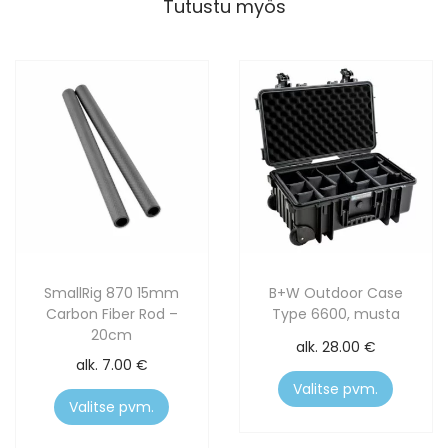
Tutustu myös
SmallRig 870 15mm
B+W Outdoor Case
Carbon Fiber Rod –
Type 6600, musta
20cm
alk.
28.00
€
alk.
7.00
€
Valitse pvm.
Valitse pvm.