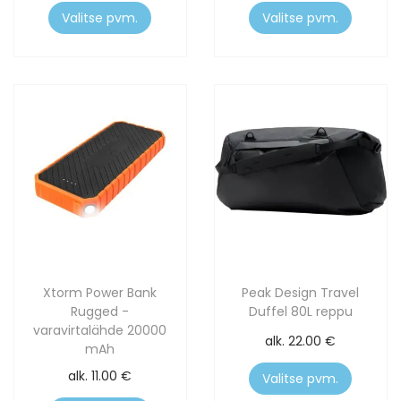
Valitse pvm.
Valitse pvm.
Xtorm Power Bank
Peak Design Travel
Rugged -
Duffel 80L reppu
varavirtalähde 20000
alk.
22.00
€
mAh
alk.
11.00
€
Valitse pvm.