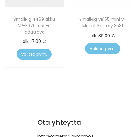
SmallRig 4469 akku
SmallRig VB155 mini V-
NP-F970, usb-c
Mount Battery 3581
ladattava
alk.
39.00
€
alk.
17.00
€
Valitse pvm.
Valitse pvm.
Ota yhteyttä
info@kameravuokraamo.fi