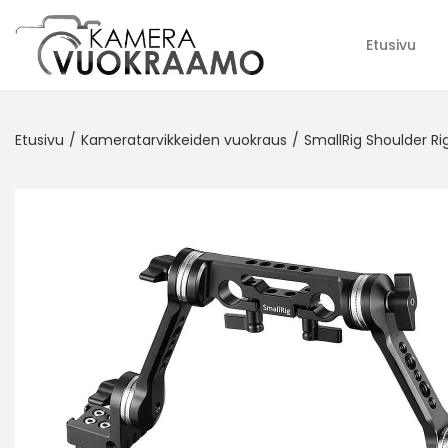
Etusivu
Etusivu
/
Kameratarvikkeiden vuokraus
/
SmallRig Shoulder Ri