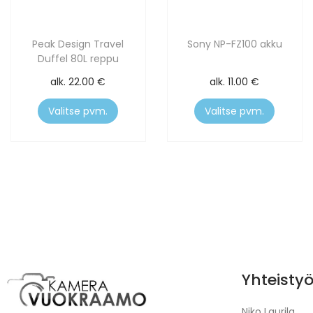
Peak Design Travel
Sony NP-FZ100 akku
Duffel 80L reppu
alk.
22.00
€
alk.
11.00
€
Valitse pvm.
Valitse pvm.
Yhteisty
Niko Laurila