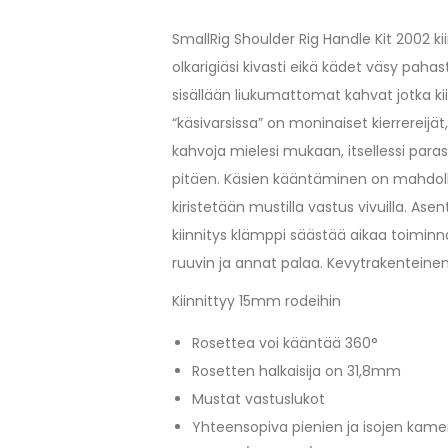
SmallRig Shoulder Rig Handle Kit 2002 ki
olkarigiäsi kivasti eikä kädet väsy pahas
sisällään liukumattomat kahvat jotka ki
“käsivarsissa” on moninaiset kierrereijä
kahvoja mielesi mukaan, itsellessi par
pitäen. Käsien kääntäminen on mahdollis
kiristetään mustilla vastus vivuilla. A
kiinnitys klämppi säästää aikaa toiminna
ruuvin ja annat palaa. Kevytrakenteine
Kiinnittyy 15mm rodeihin
Rosettea voi kääntää 360°
Rosetten halkaisija on 31,8mm
Mustat vastuslukot
Yhteensopiva pienien ja isojen kame