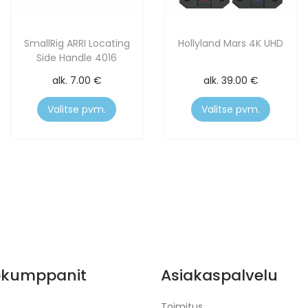
SmallRig ARRI Locating
Hollyland Mars 4K UHD
Side Handle 4016
alk.
7.00
€
alk.
39.00
€
Valitse pvm.
Valitse pvm.
ökumppanit
Asiakaspalvelu
Toimitus