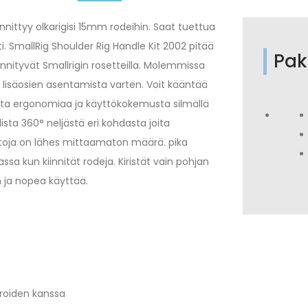
innittyy olkarigisi 15mm rodeihin. Saat tuettua
ti. SmallRig Shoulder Rig Handle Kit 2002 pitää
Pak
innityvät Smallrigin rosetteilla. Molemmissa
t, lisäosien asentamista varten. Voit kääntää
asta ergonomiaa ja käyttökokemusta silmällä
ta 360° neljästä eri kohdasta joita
sentoja on lähes mittaamaton määrä. pika
ssa kun kiinnität rodeja. Kiristät vain pohjan
n ja nopea käyttää.
roiden kanssa