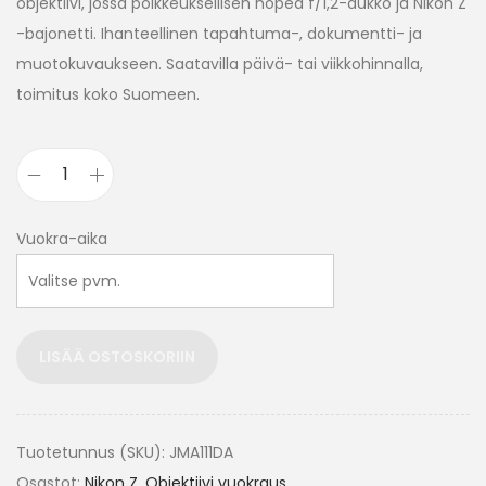
objektiivi, jossa poikkeuksellisen nopea f/1,2-aukko ja Nikon Z
-bajonetti. Ihanteellinen tapahtuma-, dokumentti- ja
muotokuvaukseen. Saatavilla päivä- tai viikkohinnalla,
toimitus koko Suomeen.
Vuokra-aika
LISÄÄ OSTOSKORIIN
Tuotetunnus (SKU):
JMA111DA
Osastot:
Nikon Z
,
Objektiivi vuokraus