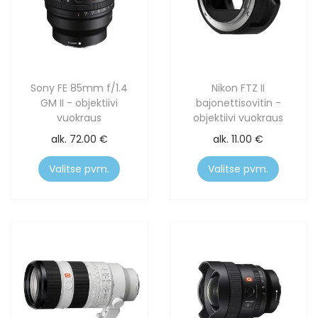
Sony FE 85mm f/1.4
Nikon FTZ II
GM II - objektiivi
bajonettisovitin -
vuokraus
objektiivi vuokraus
alk.
72.00
€
alk.
11.00
€
Valitse pvm.
Valitse pvm.