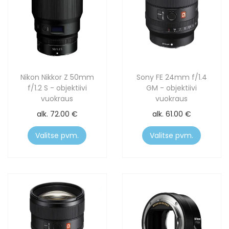
Nikon Nikkor Z 50mm
Sony FE 24mm f/1.4
f/1.2 S - objektiivi
GM - objektiivi
vuokraus
vuokraus
alk.
72.00
€
alk.
61.00
€
Valitse pvm.
Valitse pvm.