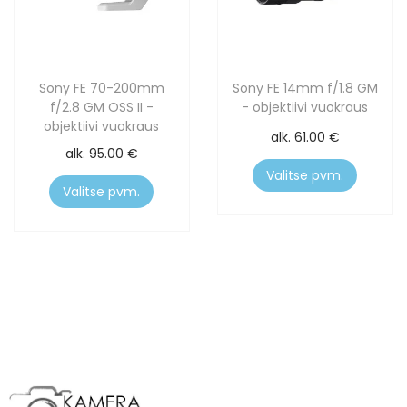
Sony FE 70-200mm
Sony FE 14mm f/1.8 GM
f/2.8 GM OSS II -
- objektiivi vuokraus
objektiivi vuokraus
alk.
61.00
€
alk.
95.00
€
Valitse pvm.
Valitse pvm.