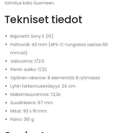
toimitus koko Suomeen.
Tekniset tiedot
Bajonetti: Sony E (FE)
Polttoväli: 40 mm (APS-C-rungoissa vastaa 60
mm:ää)
Valovoima: f/2.0
Pienin aukko: f/22
Optinen rakenne: 9 elementtiä 8 ryhmässä
Lyhin tarkennusetäisyys: 24 cm
Maksimisuurennos: 1:3,3x
Suodinkierre: 67 mm
Mitat: 93 x 91 mm
Paino: 361 g