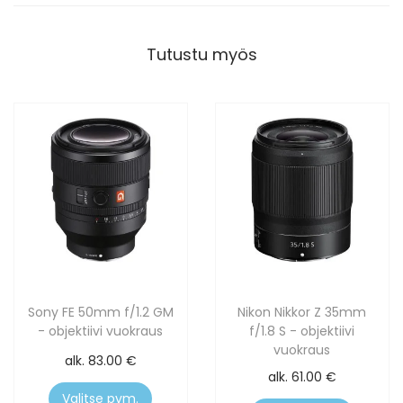
Tutustu myös
Sony FE 50mm f/1.2 GM
Nikon Nikkor Z 35mm
- objektiivi vuokraus
f/1.8 S - objektiivi
vuokraus
alk.
83.00
€
alk.
61.00
€
Valitse pvm.