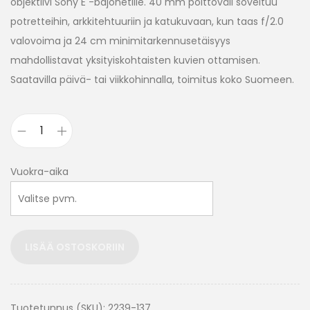
objektiivi Sony E -bajonetille. 40 mm polttoväli soveltuu
potretteihin, arkkitehtuuriin ja katukuvaan, kun taas f/2.0
valovoima ja 24 cm minimitarkennusetäisyys
mahdollistavat yksityiskohtaisten kuvien ottamisen.
Saatavilla päivä- tai viikkohinnalla, toimitus koko Suomeen.
Vuokra-aika
LISÄÄ OSTOSKORIIN
Tuotetunnus (SKU):
2239-137