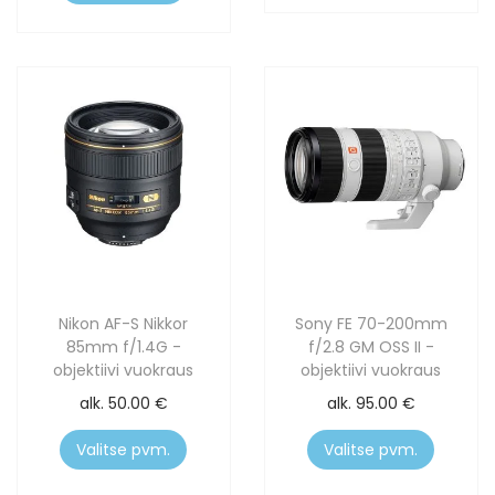
Nikon AF-S Nikkor
Sony FE 70-200mm
85mm f/1.4G -
f/2.8 GM OSS II -
objektiivi vuokraus
objektiivi vuokraus
alk.
50.00
€
alk.
95.00
€
Valitse pvm.
Valitse pvm.