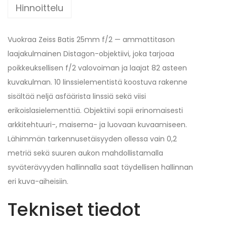
Hinnoittelu
Vuokraa Zeiss Batis 25mm f/2 — ammattitason
laajakulmainen Distagon-objektiivi, joka tarjoaa
poikkeuksellisen f/2 valovoiman ja laajat 82 asteen
kuvakulman. 10 linssielementistä koostuva rakenne
sisältää neljä asfäärista linssiä sekä viisi
erikoislasielementtiä. Objektiivi sopii erinomaisesti
arkkitehtuuri-, maisema- ja luovaan kuvaamiseen.
Lähimmän tarkennusetäisyyden ollessa vain 0,2
metriä sekä suuren aukon mahdollistamalla
syväterävyyden hallinnalla saat täydellisen hallinnan
eri kuva-aiheisiin.
Tekniset tiedot