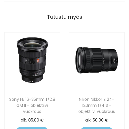
Tutustu myös
Sony FE 16-35mm f/2.8
Nikon Nikkor Z 24-
GM II - objektiivi
120mm f/4 S -
vuokraus
objektiivi vuokraus
alk.
85.00
€
alk.
50.00
€