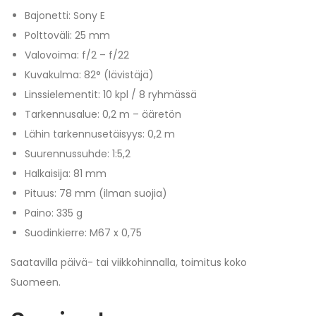
Bajonetti: Sony E
Polttoväli: 25 mm
Valovoima: f/2 – f/22
Kuvakulma: 82° (lävistäjä)
Linssielementit: 10 kpl / 8 ryhmässä
Tarkennusalue: 0,2 m – ääretön
Lähin tarkennusetäisyys: 0,2 m
Suurennussuhde: 1:5,2
Halkaisija: 81 mm
Pituus: 78 mm (ilman suojia)
Paino: 335 g
Suodinkierre: M67 x 0,75
Saatavilla päivä- tai viikkohinnalla, toimitus koko
Suomeen.