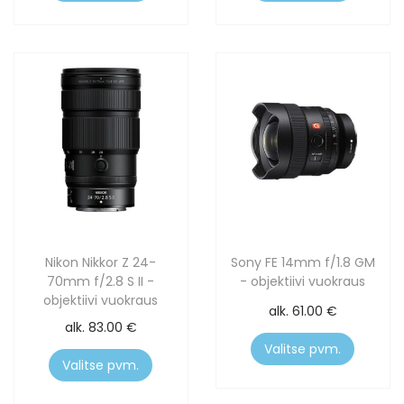
Nikon Nikkor Z 24-
Sony FE 14mm f/1.8 GM
70mm f/2.8 S II -
- objektiivi vuokraus
objektiivi vuokraus
alk.
61.00
€
alk.
83.00
€
Valitse pvm.
Valitse pvm.