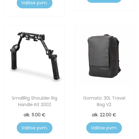
Valitse pvm.
SmallRig Shoulder Rig
Gomatic 30L Travel
Handle Kit 2002
Bag V2
alk.
11.00
€
alk.
22.00
€
Valitse pvm.
Valitse pvm.