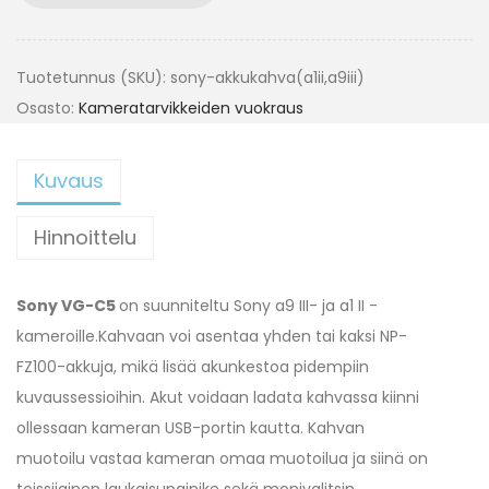
Tuotetunnus (SKU):
sony-akkukahva(a1ii,a9iii)
Osasto:
Kameratarvikkeiden vuokraus
Kuvaus
Hinnoittelu
Sony VG-C5
on suunniteltu Sony a9 III- ja a1 II -
kameroille.Kahvaan voi asentaa yhden tai kaksi NP-
FZ100-akkuja, mikä lisää akunkestoa pidempiin
kuvaussessioihin. Akut voidaan ladata kahvassa kiinni
ollessaan kameran USB-portin kautta. Kahvan
muotoilu vastaa kameran omaa muotoilua ja siinä on