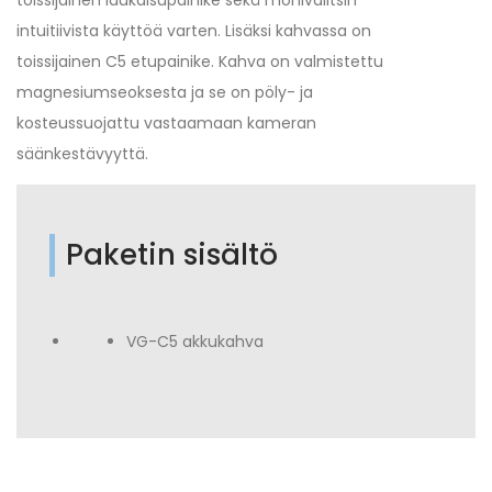
toissijainen laukaisupainike sekä monivalitsin
intuitiivista käyttöä varten. Lisäksi kahvassa on
toissijainen C5 etupainike. Kahva on valmistettu
magnesiumseoksesta ja se on pöly- ja
kosteussuojattu vastaamaan kameran
säänkestävyyttä.
Paketin sisältö
VG-C5 akkukahva