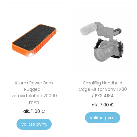
Xtorm Power Bank
SmallRig Handheld
Rugged -
Cage Kit for Sony FX30
varavirtalähde 20000
/ FX3 4184
mAh
alk.
7.00
€
alk.
11.00
€
Valitse pvm.
Valitse pvm.