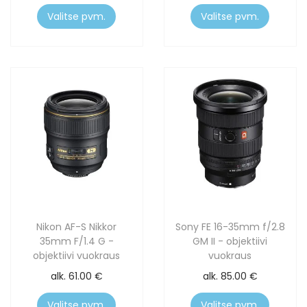
Valitse pvm.
Valitse pvm.
Nikon AF-S Nikkor
Sony FE 16-35mm f/2.8
35mm F/1.4 G -
GM II - objektiivi
objektiivi vuokraus
vuokraus
alk.
61.00
€
alk.
85.00
€
Valitse pvm.
Valitse pvm.