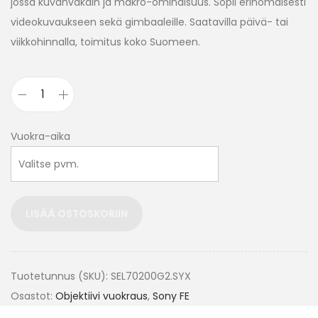
jossa kuvanvakain ja makro-ominaisuus. Sopii erinomaisesti
videokuvaukseen sekä gimbaaleille. Saatavilla päivä- tai
viikkohinnalla, toimitus koko Suomeen.
Vuokra-aika
LISÄÄ OSTOSKORIIN
Tuotetunnus (SKU):
SEL70200G2.SYX
Osastot:
Objektiivi vuokraus
,
Sony FE