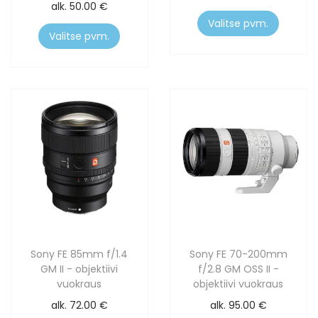
alk.
50.00
€
Valitse pvm.
Valitse pvm.
Sony FE 85mm f/1.4
Sony FE 70-200mm
GM II - objektiivi
f/2.8 GM OSS II -
vuokraus
objektiivi vuokraus
alk.
72.00
€
alk.
95.00
€