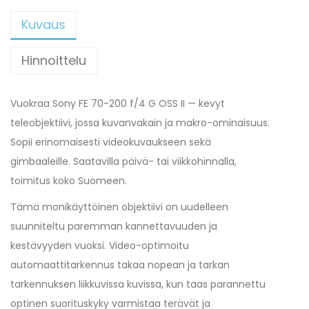
Kuvaus
Hinnoittelu
Vuokraa Sony FE 70-200 f/4 G OSS II — kevyt
teleobjektiivi, jossa kuvanvakain ja makro-ominaisuus.
Sopii erinomaisesti videokuvaukseen sekä
gimbaaleille. Saatavilla päivä- tai viikkohinnalla,
toimitus koko Suomeen.
Tämä monikäyttöinen objektiivi on uudelleen
suunniteltu paremman kannettavuuden ja
kestävyyden vuoksi. Video-optimoitu
automaattitarkennus takaa nopean ja tarkan
tarkennuksen liikkuvissa kuvissa, kun taas parannettu
optinen suorituskyky varmistaa terävät ja