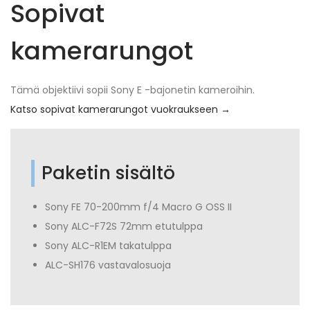
Sopivat
kamerarungot
Tämä objektiivi sopii Sony E -bajonetin kameroihin.
Katso sopivat kamerarungot vuokraukseen →
Paketin sisältö
Sony FE 70-200mm f/4 Macro G OSS II
Sony ALC-F72S 72mm etutulppa
Sony ALC-R1EM takatulppa
ALC-SH176 vastavalosuoja