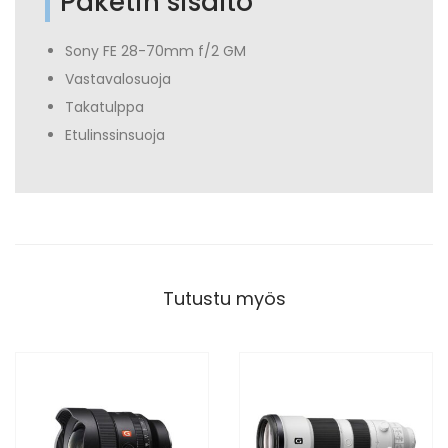
Paketin sisältö
Sony FE 28-70mm f/2 GM
Vastavalosuoja
Takatulppa
Etulinssinsuoja
Tutustu myös