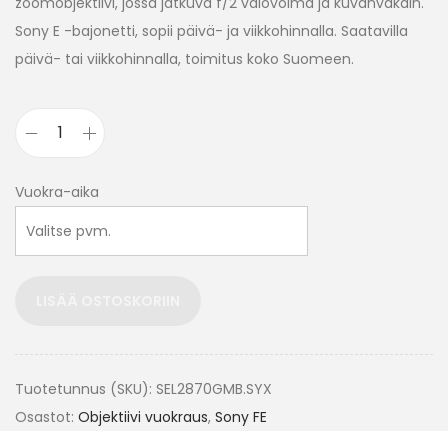
zoomobjektiivi, jossa jatkuva f/2 valovoima ja kuvanvakain.
Sony E -bajonetti, sopii päivä- ja viikkohinnalla. Saatavilla
päivä- tai viikkohinnalla, toimitus koko Suomeen.
Vuokra-aika
LISÄÄ OSTOSKORIIN
Tuotetunnus (SKU):
SEL2870GMB.SYX
Osastot:
Objektiivi vuokraus
,
Sony FE