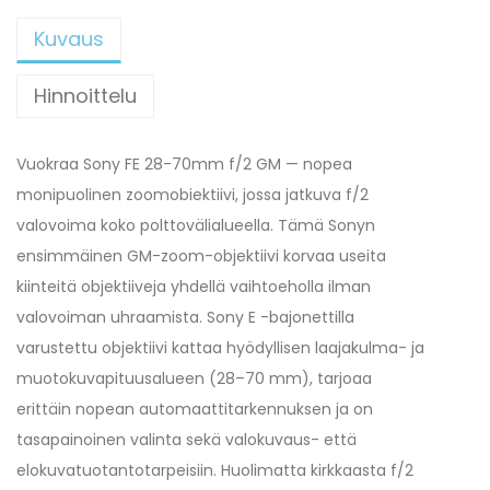
Kuvaus
Hinnoittelu
Vuokraa Sony FE 28-70mm f/2 GM — nopea
monipuolinen zoomobiektiivi, jossa jatkuva f/2
valovoima koko polttovälialueella. Tämä Sonyn
ensimmäinen GM-zoom-objektiivi korvaa useita
kiinteitä objektiiveja yhdellä vaihtoeholla ilman
valovoiman uhraamista. Sony E -bajonettilla
varustettu objektiivi kattaa hyödyllisen laajakulma- ja
muotokuvapituusalueen (28–70 mm), tarjoaa
erittäin nopean automaattitarkennuksen ja on
tasapainoinen valinta sekä valokuvaus- että
elokuvatuotantotarpeisiin. Huolimatta kirkkaasta f/2