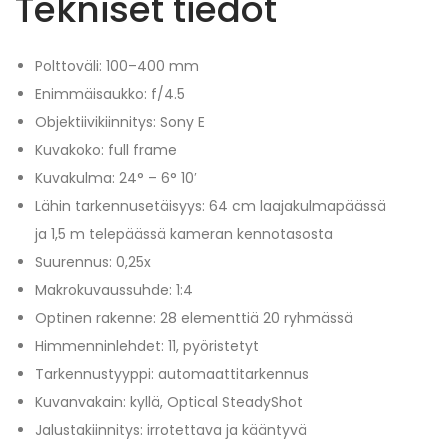
Tekniset tiedot
Polttoväli: 100–400 mm
Enimmäisaukko: f/4.5
Objektiivikiinnitys: Sony E
Kuvakoko: full frame
Kuvakulma: 24° – 6° 10′
Lähin tarkennusetäisyys: 64 cm laajakulmapäässä
ja 1,5 m telepäässä kameran kennotasosta
Suurennus: 0,25x
Makrokuvaussuhde: 1:4
Optinen rakenne: 28 elementtiä 20 ryhmässä
Himmenninlehdet: 11, pyöristetyt
Tarkennustyyppi: automaattitarkennus
Kuvanvakain: kyllä, Optical SteadyShot
Jalustakiinnitys: irrotettava ja kääntyvä