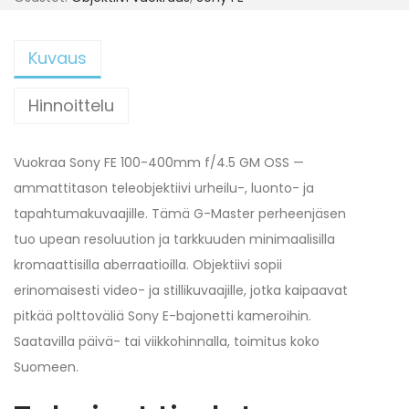
Kuvaus
Hinnoittelu
Vuokraa Sony FE 100-400mm f/4.5 GM OSS —
ammattitason teleobjektiivi urheilu-, luonto- ja
tapahtumakuvaajille. Tämä G-Master perheenjäsen
tuo upean resoluution ja tarkkuuden minimaalisilla
kromaattisilla aberraatioilla. Objektiivi sopii
erinomaisesti video- ja stillikuvaajille, jotka kaipaavat
pitkää polttoväliä Sony E-bajonetti kameroihin.
Saatavilla päivä- tai viikkohinnalla, toimitus koko
Suomeen.