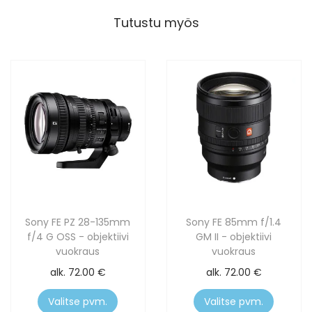
Tutustu myös
Sony FE PZ 28-135mm
Sony FE 85mm f/1.4
f/4 G OSS - objektiivi
GM II - objektiivi
vuokraus
vuokraus
alk.
72.00
€
alk.
72.00
€
Valitse pvm.
Valitse pvm.