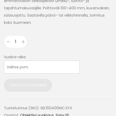
ammattitason teleobjektiivi urheilu-, luonto- ja
tapahtumakuvaajille. Polttoväli 100–400 mm, kuvanvakain,
sääsuojattu. Saatavilla päivä- tai viikkohinnalla, toimitus
koko Suomeen.
Vuokra-aika
LISÄÄ OSTOSKORIIN
Tuotetunnus (SKU):
SEL100400MC.SYX
Osastot:
Objektiivi vuokraus
,
Sony FE