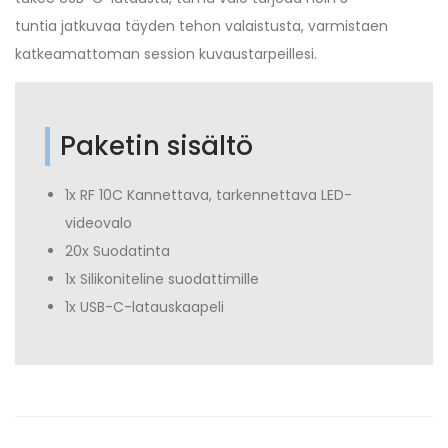
tuntia jatkuvaa täyden tehon valaistusta, varmistaen
katkeamattoman session kuvaustarpeillesi.
Paketin sisältö
1x RF 10C Kannettava, tarkennettava LED-
videovalo
20x Suodatinta
1x Silikoniteline suodattimille
1x USB-C-latauskaapeli