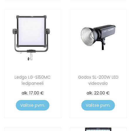
Ledgo LG-S150MC
Godox SL-200W LED
ledipaneeli
videovalo
alk.
17.00
€
alk.
22.00
€
Valitse pvm.
Valitse pvm.