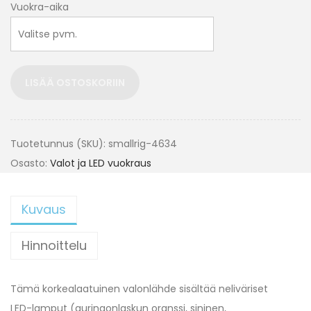
Vuokra-aika
LISÄÄ OSTOSKORIIN
Tuotetunnus (SKU):
smallrig-4634
Osasto:
Valot ja LED vuokraus
Kuvaus
Hinnoittelu
Tämä korkealaatuinen valonlähde sisältää neliväriset
LED-lamput (auringonlaskun oranssi, sininen,