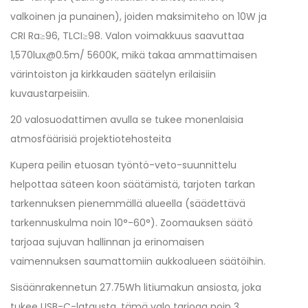
valkoinen ja punainen), joiden maksimiteho on 10W ja
CRI Ra≥96, TLCI≥98. Valon voimakkuus saavuttaa
1,570lux@0.5m/ 5600K, mikä takaa ammattimaisen
värintoiston ja kirkkauden säätelyn erilaisiin
kuvaustarpeisiin.
20 valosuodattimen avulla se tukee monenlaisia
atmosfäärisiä projektiotehosteita
Kupera peilin etuosan työntö-veto-suunnittelu
helpottaa säteen koon säätämistä, tarjoten tarkan
tarkennuksen pienemmällä alueella (säädettävä
tarkennuskulma noin 10°-60°). Zoomauksen säätö
tarjoaa sujuvan hallinnan ja erinomaisen
vaimennuksen saumattomiin aukkoalueen säätöihin.
Sisäänrakennetun 27.75Wh litiumakun ansiosta, joka
tukee USB-C-latausta, tämä valo tarjoaa noin 3