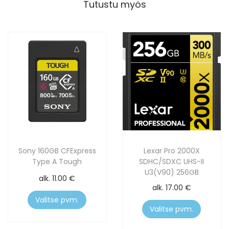
Tutustu myös
Sony 160GB CFExpress
Lexar Pro 2000X
Type A Tough
SDHC/SDXC UHS-II
U3(V90) 256GB
alk.
11.00
€
alk.
17.00
€
Valitse pvm.
Valitse pvm.