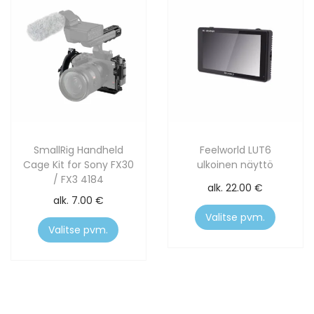
SmallRig Handheld
Feelworld LUT6
Cage Kit for Sony FX30
ulkoinen näyttö
/ FX3 4184
alk.
22.00
€
alk.
7.00
€
Valitse pvm.
Valitse pvm.