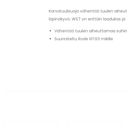
Karvatuulisuoja vähentää tuulen aiheutt
läpinäkyvä. WS7 on erittäin laadukas ja
Vähentää tuulen aiheuttamaa suhi
Suunniteltu Rode NTG3 mikille