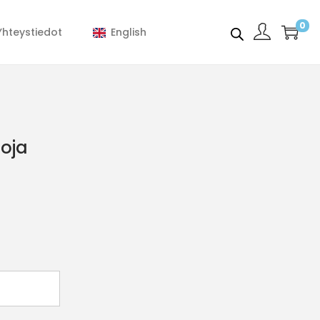
0
Yhteystiedot
English
oja