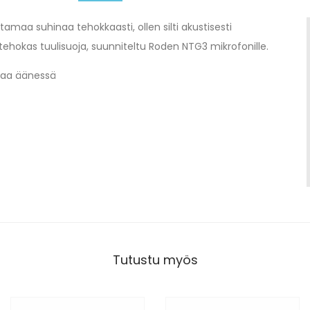
amaa suhinaa tehokkaasti, ollen silti akustisesti
 tehokas tuulisuoja, suunniteltu Roden NTG3 mikrofonille.
naa äänessä
Tutustu myös