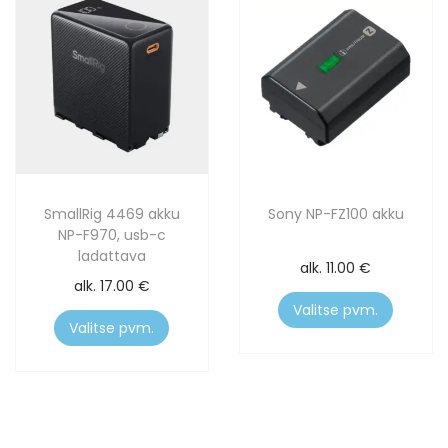
SmallRig 4469 akku
Sony NP-FZ100 akku
NP-F970, usb-c
ladattava
alk.
11.00
€
alk.
17.00
€
Valitse pvm.
Valitse pvm.