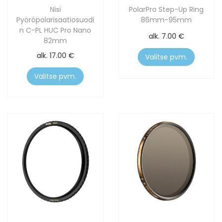
Nisi
PolarPro Step-Up Ring
Pyöröpolarisaatiosuodi
86mm-95mm
n C-PL HUC Pro Nano
alk.
7.00
€
82mm
alk.
17.00
€
Valitse pvm.
Valitse pvm.