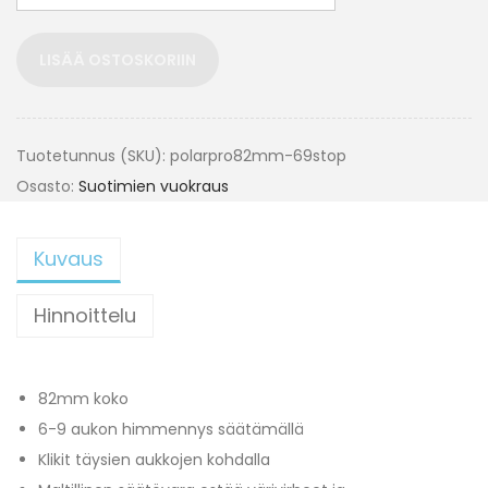
LISÄÄ OSTOSKORIIN
Tuotetunnus (SKU):
polarpro82mm-69stop
Osasto:
Suotimien vuokraus
Kuvaus
Hinnoittelu
82mm koko
6-9 aukon himmennys säätämällä
Klikit täysien aukkojen kohdalla