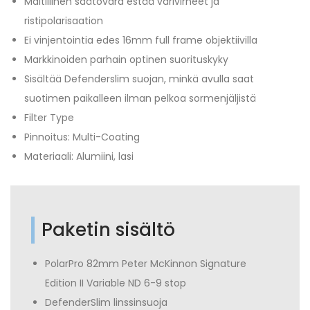
Maltillinen säätövara estää värivirheet ja
ristipolarisaation
Ei vinjentointia edes 16mm full frame objektiivilla
Markkinoiden parhain optinen suorituskyky
Sisältää Defenderslim suojan, minkä avulla saat
suotimen paikalleen ilman pelkoa sormenjäljistä
Filter Type
Pinnoitus: Multi-Coating
Materiaali: Alumiini, lasi
Paketin sisältö
PolarPro 82mm Peter McKinnon Signature
Edition II Variable ND 6-9 stop
DefenderSlim linssinsuoja