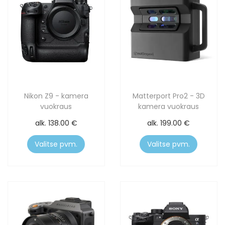
Nikon Z9 - kamera
Matterport Pro2 - 3D
vuokraus
kamera vuokraus
alk.
138.00
€
alk.
199.00
€
Valitse pvm.
Valitse pvm.