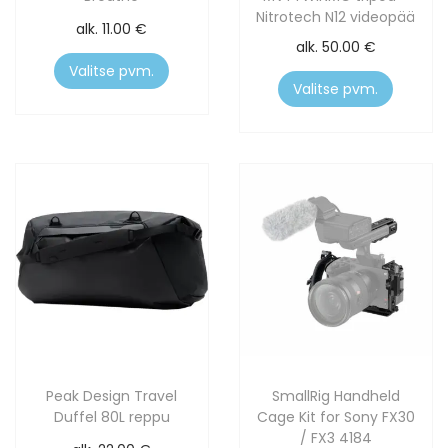
Nitrotech N12 videopää
alk.
11.00
€
alk.
50.00
€
Valitse pvm.
Valitse pvm.
Peak Design Travel
SmallRig Handheld
Duffel 80L reppu
Cage Kit for Sony FX30
/ FX3 4184