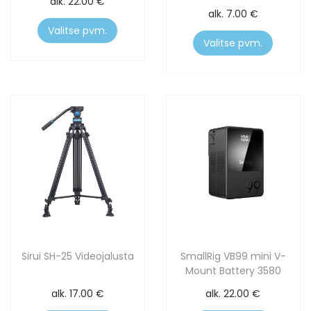
alk.
22.00
€
alk.
7.00
€
Valitse pvm.
Valitse pvm.
Sirui SH-25 Videojalusta
SmallRig VB99 mini V-
Mount Battery 3580
alk.
17.00
€
alk.
22.00
€