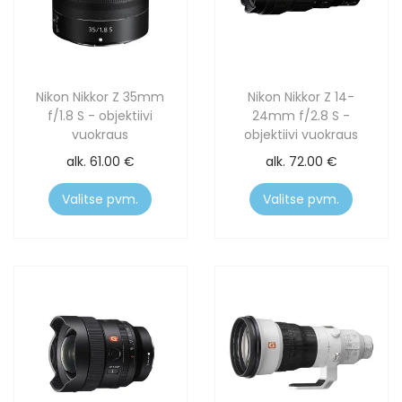
Nikon Nikkor Z 35mm
Nikon Nikkor Z 14-
f/1.8 S - objektiivi
24mm f/2.8 S -
vuokraus
objektiivi vuokraus
alk.
61.00
€
alk.
72.00
€
Valitse pvm.
Valitse pvm.