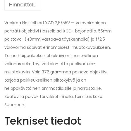
Hinnoittelu
Vuokraa Hasselblad XCD 2,5/55V — valovoimainen
porträttiobjektiivi Hasselblad XCD -bajonetilla. 55mm
polttoväli (43mm vastaava täyskennolla) ja f/2,5
valovoima sopivat erinomaisesti muotokuvaukseen.
Tämä huippuluokan objektiivi on ihanteellinen
valinnus sekä täysvartalo- että puolivartalo-
muotokuviin. Vain 372 grammaa painava objektiivi
tarjoaa poikkeuksellisen piirtokykyä ja on
helppokäyttöinen ammattilaisille ja harrastajille.
Saatavilla päivä- tai viikkohinnalla, toimitus koko
Suomeen.
Tekniset tiedot