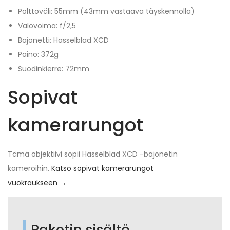
Polttoväli: 55mm (43mm vastaava täyskennolla)
Valovoima: f/2,5
Bajonetti: Hasselblad XCD
Paino: 372g
Suodinkierre: 72mm
Sopivat
kamerarungot
Tämä objektiivi sopii Hasselblad XCD -bajonetin
kameroihin.
Katso sopivat kamerarungot
vuokraukseen →