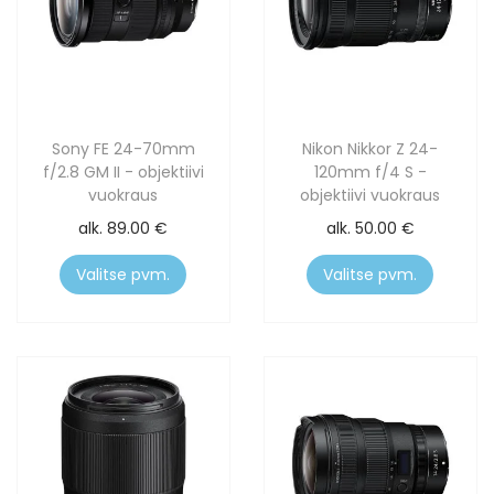
Sony FE 24-70mm
Nikon Nikkor Z 24-
f/2.8 GM II - objektiivi
120mm f/4 S -
vuokraus
objektiivi vuokraus
alk.
89.00
€
alk.
50.00
€
Valitse pvm.
Valitse pvm.