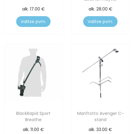
alk.
17.00
€
alk.
28.00
€
Valitse pvm.
Valitse pvm.
BlackRapid Sport
Manfrotto Avenger C-
Breathe
stand
alk.
11.00
€
alk.
33.00
€