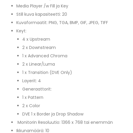
Media Player /w Fill ja Key
Still kuva kapasiteetti: 20
Kuvaformaatit: PNG, TGA, BMP, GIF, JPEG, TIFF
Keyt:
4 x Upstream
2 x Downstream
1 x Advanced Chroma
2 x Linear/Luma
1 x Transition (DVE Only)
Layerit: 4
Generaattorit:
1 x Pattern
2 x Color
DVE 1 x Border ja Drop Shadow
Monitorin Resoluutio: 1366 x 768 tai enemmän
Ikkunamäärä: 10