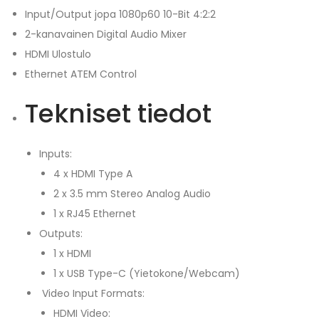
Input/Output jopa 1080p60 10-Bit 4:2:2
2-kanavainen Digital Audio Mixer
HDMI Ulostulo
Ethernet ATEM Control
Tekniset tiedot
Inputs:
4 x HDMI Type A
2 x 3.5 mm Stereo Analog Audio
1 x RJ45 Ethernet
Outputs:
1 x HDMI
1 x USB Type-C (Yietokone/Webcam)
Video Input Formats:
HDMI Video: