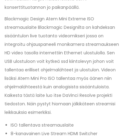
konserttituotannon jo paikanpäällä.
Blackmagic Design Atem Mini Extreme ISO
streamauslaite Blackmagic Designilta on kahdeksan
sisääntulon live tuotanto videomikseri jossa on
integroitu ohjauspaneeli monikamera streamaukseen
HD video tasolla internettiin Ethernet ulostulolla. Sen
USB ulostuloon voit kytkeä ssd kiintolevyn johon voit
tallentaa erilliset ohjelmalähteet ja ulostulon. Videon
lisäksi Atem Mini Pro ISO tallentaa myös äänen niin
ohjelmalähteestä kuin analogisista sisääntuloista.
Kaikesta tästä laite luo itse DaVinci Resolve projekti
tiedoston. Näin pystyt hiomaan jälkikäteen streamisi
leikkauksia esimerkiksi.
ISO tallentava streamauslaite
8-kanavainen Live Stream HDMI Switcher