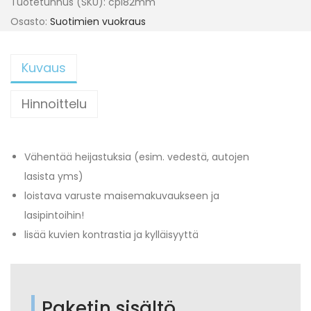
Tuotetunnus (SKU):
cpl82mm
Osasto:
Suotimien vuokraus
Kuvaus
Hinnoittelu
Vähentää heijastuksia (esim. vedestä, autojen
lasista yms)
loistava varuste maisemakuvaukseen ja
lasipintoihin!
lisää kuvien kontrastia ja kylläisyyttä
Paketin sisältö