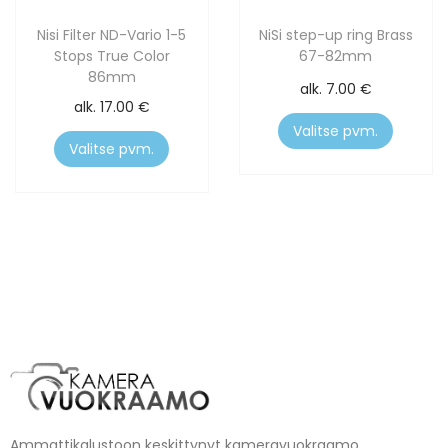
Nisi Filter ND-Vario 1-5
NiSi step-up ring Brass
Stops True Color
67-82mm
86mm
alk.
7.00
€
alk.
17.00
€
Valitse pvm.
Valitse pvm.
Ammattikalustoon keskittynyt kameravuokraamo