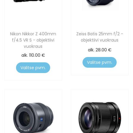
Nikon Nikkor Z 400mm
Zeiss Batis 25mm f/2 -
f/4.5 VR S - objektiivi
objektiivi vuokraus
vuokraus
alk.
28.00
€
alk.
110.00
€
Valitse pvm.
Valitse pvm.