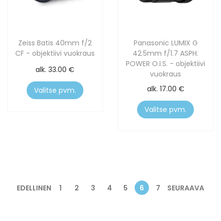
Zeiss Batis 40mm f/2
Panasonic LUMIX G
CF - objektiivi vuokraus
42.5mm f/1.7 ASPH.
POWER O.I.S. - objektiivi
alk.
33.00
€
vuokraus
alk.
17.00
€
Valitse pvm.
Valitse pvm.
EDELLINEN
1
2
3
4
5
6
7
SEURAAVA