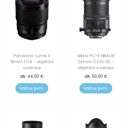
Panasonic Lumix S
Nikkor PC-E NIKKOR
18mm f/1.8 - objektiivi
24mm f/3.5D ED -
vuokraus
objektiivi vuokraus
alk.
44.00
€
alk.
50.00
€
Valitse pvm.
Valitse pvm.